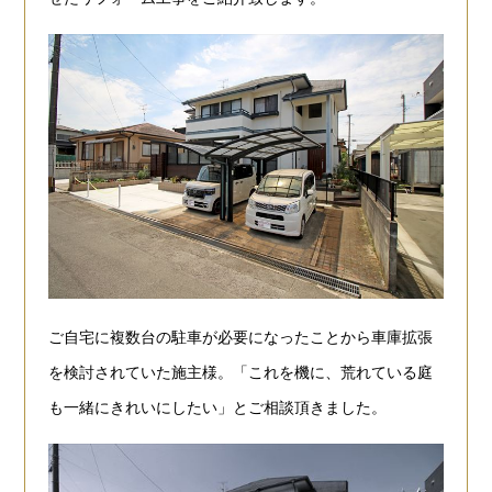
ご自宅に複数台の駐車が必要になったことから車庫拡張
を検討されていた施主様。「これを機に、荒れている庭
も一緒にきれいにしたい」とご相談頂きました。