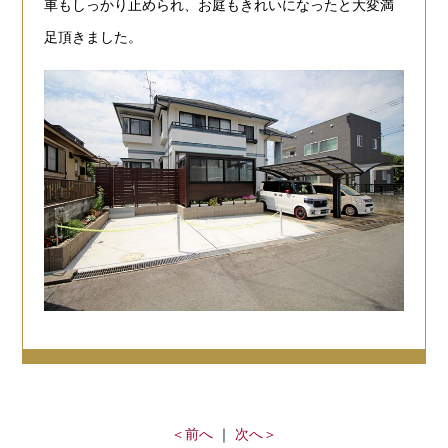
車もしっかり止められ、お庭もきれいになったと大変満
足頂きました。
＜前へ
｜
次へ＞