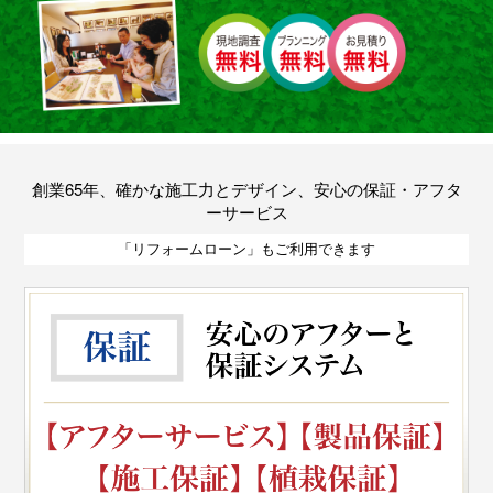
創業65年、確かな施工力とデザイン、安心の保証・アフタ
ーサービス
「リフォームローン」もご利用できます