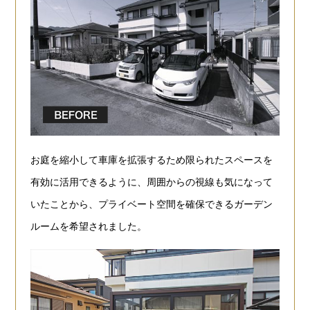
お庭を縮小して車庫を拡張するため限られたスペースを
有効に活用できるように、周囲からの視線も気になって
いたことから、プライベート空間を確保できるガーデン
ルームを希望されました。