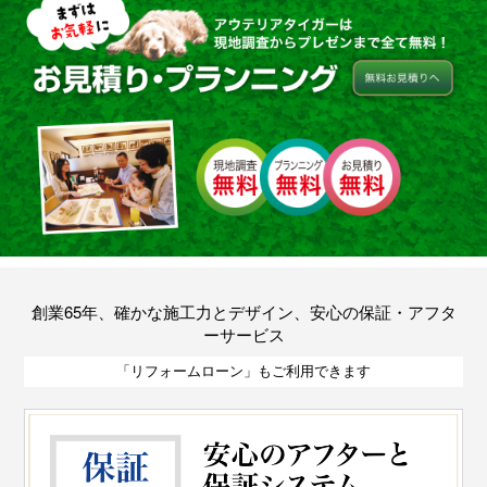
創業65年、確かな施工力とデザイン、安心の保証・アフタ
ーサービス
「リフォームローン」もご利用できます