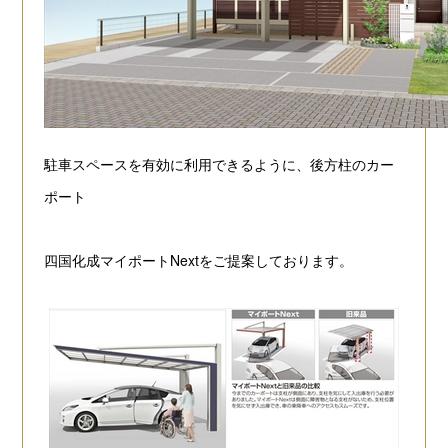
駐車スペースを有効に利用できるように、後方柱のカー
ポート
四国化成マイポートNextをご提案しております。