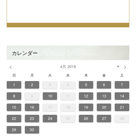
カレンダー
<
>
4月 2018
▼
日
月
火
水
木
金
土
1
4
6
2
4
7
7
3
6
1
4
6
2
5
7
3
5
1
1
4
7
2
5
7
3
6
1
4
6
2
3
6
2
4
7
2
5
1
3
6
1
4
4
7
3
5
1
3
6
2
4
7
2
5
5
1
4
6
2
4
7
3
5
1
3
6
6
2
5
7
3
5
1
4
6
2
4
7
1
4
7
2
5
7
3
6
1
4
6
2
2
5
1
3
6
1
4
7
2
5
3
3
6
2
4
7
2
5
1
3
6
1
4
4
7
3
5
1
3
6
2
4
7
2
5
6
2
5
7
3
5
1
4
6
2
4
7
7
3
6
1
4
6
2
5
7
3
5
1
1
4
7
2
5
7
3
6
1
4
6
2
2
5
1
3
6
1
4
7
2
5
7
3
4
7
3
5
1
3
6
2
4
7
2
5
5
1
4
6
2
4
7
3
5
1
3
6
1
2
3
4
5
6
7
1
3
1
4
4
0
3
1
3
2
4
0
2
1
4
2
4
0
3
1
3
0
3
1
4
2
0
3
1
1
4
0
2
0
3
1
4
2
2
1
3
1
4
0
2
0
3
3
2
4
0
2
1
3
1
4
1
4
2
4
0
3
1
3
2
0
3
1
4
2
0
0
3
1
4
2
0
3
1
1
4
0
2
0
3
1
4
2
3
2
4
0
2
1
3
1
4
4
0
3
1
3
2
4
0
2
1
4
2
4
0
3
1
3
2
0
3
1
4
2
4
0
1
4
0
2
0
3
1
4
2
2
1
3
1
4
0
2
0
3
8
9
8
9
8
8
9
8
9
9
9
8
8
8
9
9
8
9
8
9
8
9
8
9
8
9
9
8
8
9
9
9
8
8
8
9
9
9
8
9
8
9
8
8
9
8
9
9
8
8
9
8
9
9
8
9
8
8
9
10
11
12
13
14
5
8
0
6
8
1
1
7
0
5
8
0
6
9
1
7
9
5
5
8
1
6
9
1
7
0
5
8
0
6
7
0
6
8
1
6
9
5
7
0
5
8
8
1
7
9
5
7
0
6
8
1
6
9
9
5
8
0
6
8
1
7
9
5
7
0
0
6
9
1
7
9
5
8
0
6
8
1
5
8
1
6
9
1
7
0
5
8
0
6
6
9
5
7
0
5
8
1
6
9
7
7
0
6
8
1
6
9
5
7
0
5
8
8
1
7
9
5
7
0
6
8
1
6
9
0
6
9
1
7
9
5
8
0
6
8
1
1
7
0
5
8
0
6
9
1
7
9
5
5
8
1
6
9
1
7
0
5
8
0
6
6
9
5
7
0
5
8
1
6
9
1
7
8
1
7
9
5
7
0
6
8
1
6
9
9
5
8
0
6
8
1
7
9
5
7
0
15
16
17
18
19
20
21
2
5
7
3
5
8
8
4
7
2
5
7
3
6
8
4
6
2
2
5
8
3
6
8
4
7
2
5
7
3
4
7
3
5
8
3
6
2
4
7
2
5
5
8
4
6
2
4
7
3
5
8
3
6
6
2
5
7
3
5
8
4
6
2
4
7
7
3
6
8
4
6
2
5
7
3
5
8
2
5
8
3
6
8
4
7
2
5
7
3
3
6
2
4
7
2
5
8
3
6
4
4
7
3
5
8
3
6
2
4
7
2
5
5
8
4
6
2
4
7
3
5
8
3
6
7
3
6
8
4
6
2
5
7
3
5
8
8
4
7
2
5
7
3
6
8
4
6
2
2
5
8
3
6
8
4
7
2
5
7
3
3
6
2
4
7
2
5
8
3
6
8
4
5
8
4
6
2
4
7
3
5
8
3
6
6
2
5
7
3
5
8
4
6
2
4
7
22
23
24
25
26
27
28
9
0
1
9
0
1
9
0
1
9
0
0
0
9
9
1
9
0
0
9
0
1
9
0
1
9
0
9
0
1
9
0
9
9
0
1
0
0
9
9
1
9
0
0
0
1
9
0
1
9
0
1
9
0
1
9
0
9
9
0
1
1
9
0
0
9
0
1
9
29
30