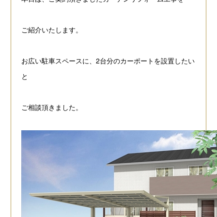
ご紹介いたします。
お広い駐車スペースに、2台分のカーポートを設置したい
と
ご相談頂きました。