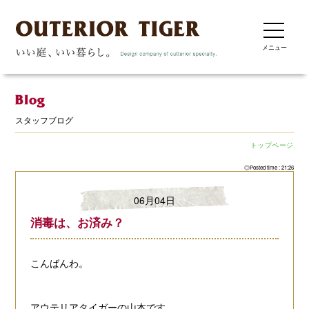
メニュー
スタッフブログ
トップページ
◎Posted time : 21:26
06月04日
消毒は、お済み？
こんばんわ。
アウテリアタイガーの山本です。