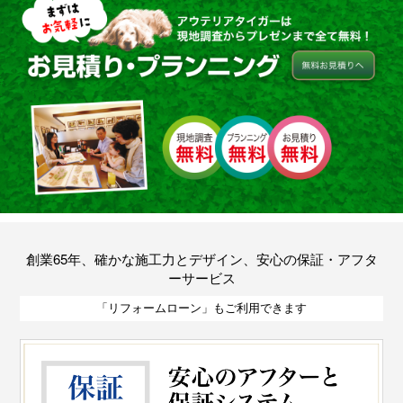
創業65年、確かな施工力とデザイン、安心の保証・アフタ
ーサービス
「リフォームローン」もご利用できます