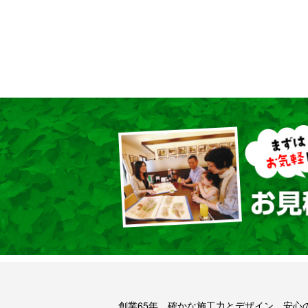
創業65年、確かな施工力とデザイン、安心