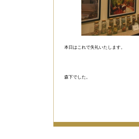
本日はこれで失礼いたします。
森下でした。