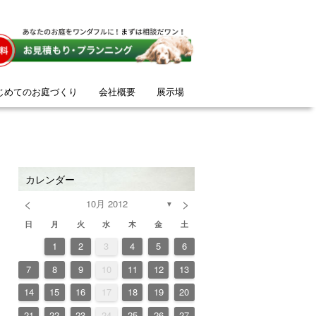
じめてのお庭づくり
会社概要
展示場
カレンダー
<
>
10月 2012
▼
日
月
火
水
木
金
土
1
4
6
2
4
7
7
3
6
1
4
6
2
5
7
3
5
1
1
4
7
2
5
7
3
6
1
4
6
2
3
6
2
4
7
2
5
1
3
6
1
4
4
7
3
5
1
3
6
2
4
7
2
5
5
1
4
6
2
4
7
3
5
1
3
6
6
2
5
7
3
5
1
4
6
2
4
7
1
4
7
2
5
7
3
6
1
4
6
2
2
5
1
3
6
1
4
7
2
5
7
3
3
6
2
4
7
2
5
1
3
6
1
4
4
7
3
5
1
3
6
2
4
7
2
5
6
2
5
7
3
5
1
4
6
2
4
7
7
3
6
1
4
6
2
5
7
3
5
1
1
4
7
2
5
7
3
6
1
4
6
2
2
5
1
3
1
4
7
2
5
7
3
4
7
3
5
1
3
6
2
4
7
2
5
5
1
4
6
2
4
7
3
5
1
3
6
1
2
3
4
5
6
11
13
11
14
14
10
13
11
13
12
14
10
12
11
14
12
14
10
13
11
13
10
13
11
14
12
10
13
11
11
14
10
12
10
13
11
14
12
12
11
13
11
14
10
12
10
13
13
12
14
10
12
11
13
11
14
11
14
12
14
10
13
11
13
12
10
13
11
14
12
14
10
10
13
11
14
12
10
13
11
11
14
10
12
10
13
11
14
12
13
12
14
10
12
11
13
11
14
14
10
13
11
13
12
14
10
12
11
14
12
14
10
13
11
13
12
10
11
14
12
14
10
11
14
10
12
10
13
11
14
12
12
11
13
11
14
10
12
10
13
8
9
8
9
8
8
9
8
9
9
9
8
8
8
9
9
8
9
8
9
8
9
8
9
8
9
9
8
8
9
9
9
8
8
8
9
9
9
8
9
8
9
8
8
9
8
9
9
8
8
9
8
9
9
8
9
8
7
8
9
10
11
12
13
15
18
20
16
18
21
21
17
20
15
18
20
16
19
21
17
19
15
15
18
21
16
19
21
17
20
15
18
20
16
17
20
16
18
21
16
19
15
17
20
15
18
18
21
17
19
15
17
20
16
18
21
16
19
19
15
18
20
16
18
21
17
19
15
17
20
20
16
19
21
17
19
15
18
20
16
18
21
15
18
21
16
19
21
17
20
15
18
20
16
16
19
15
17
20
15
18
21
16
19
21
17
17
20
16
18
21
16
19
15
17
20
15
18
18
21
17
19
15
17
20
16
18
21
16
19
20
16
19
21
17
19
15
18
20
16
18
21
21
17
20
15
18
20
16
19
21
17
19
15
15
18
21
16
19
21
17
20
15
18
20
16
16
19
15
17
15
18
21
16
19
21
17
18
21
17
19
15
17
20
16
18
21
16
19
19
15
18
20
16
18
21
17
19
15
17
20
14
15
16
17
18
19
20
22
25
27
23
25
28
28
24
27
22
25
27
23
26
28
24
26
22
22
25
28
23
26
28
24
27
22
25
27
23
24
27
23
25
28
23
26
22
24
27
22
25
25
28
24
26
22
24
27
23
25
28
23
26
26
22
25
27
23
25
28
24
26
22
24
27
27
23
26
28
24
26
22
25
27
23
25
28
22
25
28
23
26
28
24
27
22
25
27
23
23
26
22
24
27
22
25
28
23
26
28
24
24
27
23
25
28
23
26
22
24
27
22
25
25
28
24
26
22
24
27
23
25
28
23
26
27
23
26
28
24
26
22
25
27
23
25
28
28
24
27
22
25
27
23
26
28
24
26
22
22
25
28
23
26
28
24
27
22
25
27
23
23
26
22
24
22
25
28
23
26
28
24
25
28
24
26
22
24
27
23
25
28
23
26
26
22
25
27
23
25
28
24
26
22
24
27
21
22
23
24
25
26
27