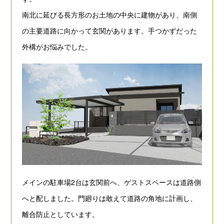
南北に延びる長方形のお土地の中央に建物があり、南側
の主要道路に向かって玄関があります。手つかずだった
外構がお悩みでした。
メインの駐車場2台は玄関前へ、ゲストスペースは道路側
へと配しました。門廻りは敢えて道路の角地に計画し、
離合防止としています。