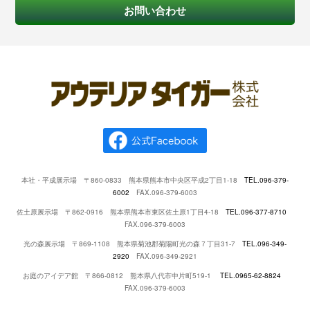
お問い合わせ
本社・平成展示場 〒860-0833 熊本県熊本市中央区平成2丁目1-18
TEL.096-379-
6002
FAX.096-379-6003
佐土原展示場 〒862-0916 熊本県熊本市東区佐土原1丁目4-18
TEL.096-377-8710
FAX.096-379-6003
光の森展示場 〒869-1108 熊本県菊池郡菊陽町光の森７丁目31-7
TEL.096-349-
2920
FAX.096-349-2921
お庭のアイデア館 〒866-0812 熊本県八代市中片町519-1
TEL.0965-62-8824
FAX.096-379-6003