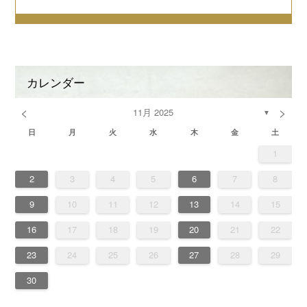
カレンダー
<
>
11月 2025
▼
日
月
火
水
木
金
土
1
4
6
2
4
7
7
3
6
4
6
2
5
7
3
5
1
1
4
7
2
5
7
3
6
1
4
6
2
3
6
2
4
7
2
5
1
3
6
1
4
4
7
3
5
1
3
6
2
4
7
2
5
5
1
4
6
2
4
7
3
5
1
3
6
6
2
5
7
3
5
1
4
6
2
4
7
1
4
7
2
5
7
3
6
1
4
6
2
2
5
1
3
6
1
4
7
2
5
7
3
3
6
2
4
7
2
5
1
3
6
1
4
4
7
3
5
1
3
6
2
4
7
2
5
6
2
5
7
3
5
1
4
6
2
4
7
7
3
6
1
4
6
2
5
7
3
5
1
1
4
7
2
5
7
3
6
1
4
6
2
2
5
1
3
6
1
4
7
2
5
7
3
4
7
3
5
1
3
6
2
4
7
2
5
5
1
4
6
2
4
7
3
5
1
3
6
1
1
3
1
4
4
0
3
1
3
2
4
0
2
1
4
2
4
0
3
1
3
0
3
1
4
2
0
3
1
1
4
0
2
0
3
1
4
2
2
1
3
1
4
0
2
0
3
3
2
4
0
2
1
3
1
4
1
4
2
4
0
3
1
3
2
0
3
1
4
2
4
0
0
3
1
4
2
0
3
1
1
4
0
2
0
3
1
4
2
3
2
4
0
2
1
3
1
4
4
0
3
1
3
2
4
0
2
1
4
2
4
0
3
1
3
2
0
3
1
4
2
4
0
1
4
0
2
0
3
1
4
2
2
1
3
1
4
0
2
0
3
8
9
9
8
8
9
8
9
9
9
8
8
8
9
9
8
9
8
9
8
9
8
9
8
9
9
8
8
9
9
9
8
8
8
9
9
9
8
9
8
9
8
8
9
8
9
9
8
8
9
8
9
9
8
9
8
2
3
4
5
6
7
8
5
8
0
6
8
1
1
7
0
8
0
6
9
1
7
9
5
5
8
1
6
9
1
7
0
5
8
0
6
7
0
6
8
1
6
9
5
7
0
5
8
8
1
7
9
5
7
0
6
8
1
6
9
9
5
8
0
6
8
1
7
9
5
7
0
0
6
9
1
7
9
5
8
0
6
8
1
5
8
1
6
9
1
7
0
5
8
0
6
6
9
5
7
0
5
8
1
6
9
1
7
7
0
6
8
1
6
9
5
7
0
5
8
8
1
7
9
5
7
0
6
8
1
6
9
0
6
9
1
7
9
5
8
0
6
8
1
1
7
0
5
8
0
6
9
1
7
9
5
5
8
1
6
9
1
7
0
5
8
0
6
6
9
5
7
0
5
8
1
6
9
1
7
8
1
7
9
5
7
0
6
8
1
6
9
9
5
8
0
6
8
1
7
9
5
7
0
9
10
11
12
13
14
15
2
5
7
3
5
8
8
4
7
5
7
3
6
8
4
6
2
2
5
8
3
6
8
4
7
2
5
7
3
4
7
3
5
8
3
6
2
4
7
2
5
5
8
4
6
2
4
7
3
5
8
3
6
6
2
5
7
3
5
8
4
6
2
4
7
7
3
6
8
4
6
2
5
7
3
5
8
2
5
8
3
6
8
4
7
2
5
7
3
3
6
2
4
7
2
5
8
3
6
8
4
4
7
3
5
8
3
6
2
4
7
2
5
5
8
4
6
2
4
7
3
5
8
3
6
7
3
6
8
4
6
2
5
7
3
5
8
8
4
7
2
5
7
3
6
8
4
6
2
2
5
8
3
6
8
4
7
2
5
7
3
3
6
2
4
7
2
5
8
3
6
8
4
5
8
4
6
2
4
7
3
5
8
3
6
6
2
5
7
3
5
8
4
6
2
4
7
16
17
18
19
20
21
22
9
0
1
0
1
9
0
1
9
0
0
0
9
9
1
9
0
0
9
0
1
9
0
1
9
0
9
0
1
9
0
9
9
0
1
0
0
9
9
1
9
0
0
0
1
9
0
1
9
0
1
9
0
1
9
0
9
9
0
1
1
9
0
0
9
0
1
9
23
24
25
26
27
28
29
30