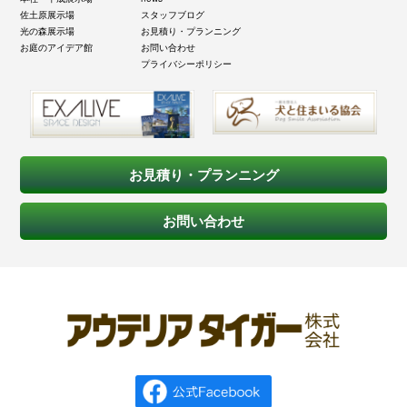
佐土原展示場
スタッフブログ
光の森展示場
お見積り・プランニング
お庭のアイデア館
お問い合わせ
プライバシーポリシー
お見積り・プランニング
お問い合わせ