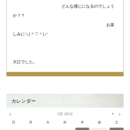
どんな感じになるのでしょう
か？？
お楽
しみに＼(＾▽＾)／
大江でした。
カレンダー
<
>
3月 2012
▼
日
月
火
水
木
金
土