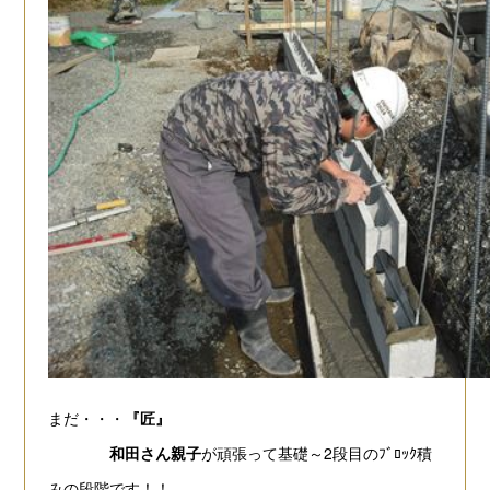
まだ・・・
『匠』
和田さん親子
が頑張って基礎～2段目のﾌﾞﾛｯｸ積
みの段階です！！