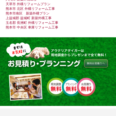
天草市 外構リフォームプラン
熊本市 北区 外構リフォーム工事
熊本市南区 新築外構プラン
上益城郡 益城町 新築外構工事
玉名郡 長洲町 外構リフォーム工事
熊本市 中央区 車庫リフォーム工事