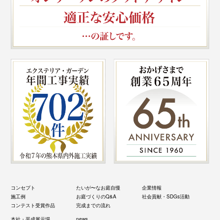
コンセプト
たいが〜なお庭自慢
企業情報
施工例
お庭づくりのQ&A
社会貢献・SDGs活動
コンテスト受賞作品
完成までの流れ
本社・平成展示場
news