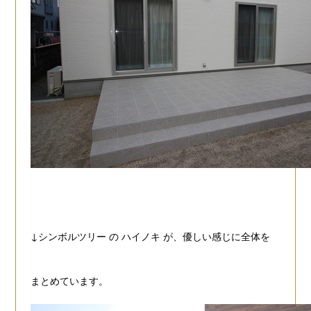
↓シンボルツリー
の
ハイノキ
が、優しい感じに全体を
まとめています。