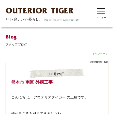
メニュー
スタッフブログ
トップページ
◎Posted time : 16:23
03月25日
熊本市 南区 外構工事
こんにちは。
アウテリアタイガー
の上島です。
桜が見ごろを迎えてきましたね。