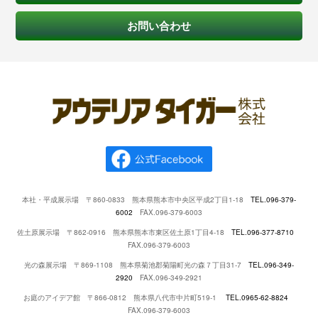
お問い合わせ
本社・平成展示場 〒860-0833 熊本県熊本市中央区平成2丁目1-18
TEL.096-379-
6002
FAX.096-379-6003
佐土原展示場 〒862-0916 熊本県熊本市東区佐土原1丁目4-18
TEL.096-377-8710
FAX.096-379-6003
光の森展示場 〒869-1108 熊本県菊池郡菊陽町光の森７丁目31-7
TEL.096-349-
2920
FAX.096-349-2921
お庭のアイデア館 〒866-0812 熊本県八代市中片町519-1
TEL.0965-62-8824
FAX.096-379-6003