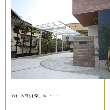
では、次回もお楽しみに・・・