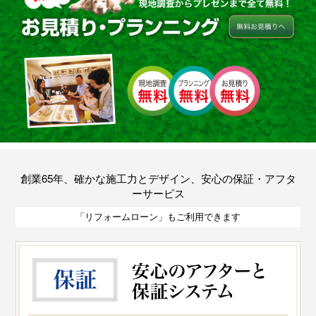
創業65年、確かな施工力とデザイン、安心の保証・アフタ
ーサービス
「リフォームローン」もご利用できます