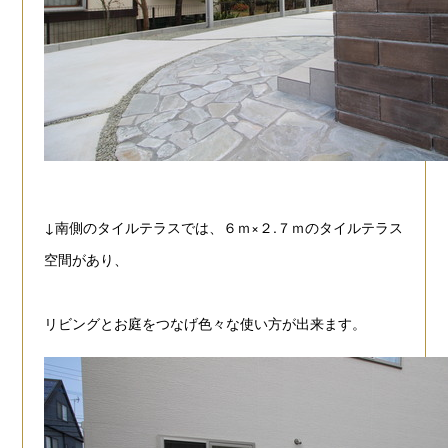
↓南側のタイルテラスでは、６ｍ×２.７ｍのタイルテラス
空間があり、
リビングとお庭をつなげ色々な使い方が出来ます。