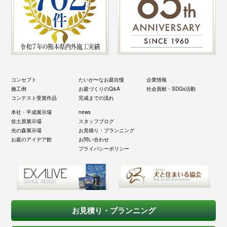
コンセプト
たいが〜なお庭自慢
企業情報
施工例
お庭づくりのQ&A
社会貢献・SDGs活動
コンテスト受賞作品
完成までの流れ
本社・平成展示場
news
佐土原展示場
スタッフブログ
光の森展示場
お見積り・プランニング
お庭のアイデア館
お問い合わせ
プライバシーポリシー
お見積り・プランニング