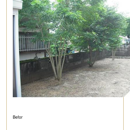
Befor