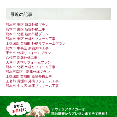
最近の記事
熊本市 東区 新築外構プラン
熊本市 東区 新築外構工事
熊本市 北区 新築外構プラン
熊本市 東区 外構リフォーム工事
上益城郡 益城町 外構リフォームプラン
熊本市 中央区 新築外構工事
宇土市 外構リフォームプラン
八代市 新築外構工事
天草市 外構リフォームプラン
熊本市 北区 外構リフォーム工事
熊本市南区 新築外構プラン
上益城郡 益城町 新築外構工事
玉名郡 長洲町 外構リフォーム工事
熊本市 中央区 車庫リフォーム工事