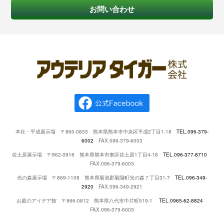
お問い合わせ
本社・平成展示場 〒860-0833 熊本県熊本市中央区平成2丁目1-18
TEL.096-379-
6002
FAX.096-379-6003
佐土原展示場 〒862-0916 熊本県熊本市東区佐土原1丁目4-18
TEL.096-377-8710
FAX.096-379-6003
光の森展示場 〒869-1108 熊本県菊池郡菊陽町光の森７丁目31-7
TEL.096-349-
2920
FAX.096-349-2921
お庭のアイデア館 〒866-0812 熊本県八代市中片町519-1
TEL.0965-62-8824
FAX.096-379-6003