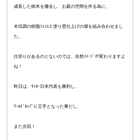
成長した樹木を撤去し、お庭の空間を作る為に、
木目調の樹脂ﾌｪﾝｽと塗り壁仕上げの塀を組み合わせまし
た。
仕切りがあるのとないのでは、全然ｲﾒｰｼﾞが変わりますよ
ね！
昨日は、ｻｯｶｰ日本代表も勝利し、
ﾜｰﾙﾄﾞｶｯﾌﾟに王手となった事だし、
また次回！