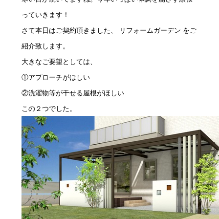
っていきます！
さて本日はご契約頂きました、
リフォームガーデン
をご
紹介致します。
大きなご要望としては、
①アプローチがほしい
②洗濯物等が干せる屋根がほしい
この２つでした。