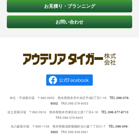
お見積り・プランニング
お問い合わせ
本社・平成展示場 〒860-0833 熊本県熊本市中央区平成2丁目1-18
TEL.096-379-
6002
FAX.096-379-6003
佐土原展示場 〒862-0916 熊本県熊本市東区佐土原1丁目4-18
TEL.096-377-8710
FAX.096-379-6003
光の森展示場 〒869-1108 熊本県菊池郡菊陽町光の森７丁目31-7
TEL.096-349-
2920
FAX.096-349-2921