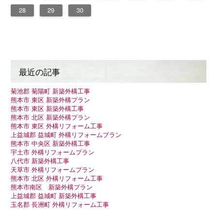
9
0
1
9
0
1
9
0
1
9
0
0
0
9
9
1
9
0
0
9
0
1
9
0
1
9
0
9
0
1
9
0
9
9
0
1
0
0
9
9
1
9
0
0
0
1
9
0
1
9
0
1
9
0
1
9
0
9
9
0
1
1
9
0
0
9
0
1
9
28
29
30
最近の記事
菊池郡 菊陽町 新築外構工事
熊本市 東区 新築外構プラン
熊本市 東区 新築外構工事
熊本市 北区 新築外構プラン
熊本市 東区 外構リフォーム工事
上益城郡 益城町 外構リフォームプラン
熊本市 中央区 新築外構工事
宇土市 外構リフォームプラン
八代市 新築外構工事
天草市 外構リフォームプラン
熊本市 北区 外構リフォーム工事
熊本市南区 新築外構プラン
上益城郡 益城町 新築外構工事
玉名郡 長洲町 外構リフォーム工事