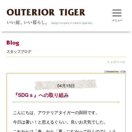
メニュー
スタッフブログ
トップページ
◎Posted time : 17:35
04月15日
『SDGｓ』への取り組み
こんにちは、
アウテリアタイガー
の與田です。
今日は暑い！と思えるぐらい、良いお天気でした。
これからは「春」から「夏」にむかって行くのでしょう