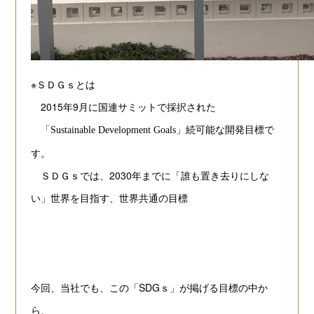
※ＳＤＧｓとは
2015年9月に国連サミットで採択された
「
続可能な開発目標で
Sustainable Development Goals」
す。
ＳＤＧｓでは、2030年までに「誰も置き去りにしな
い」世界を目指す、世界共通の目標
今回、当社でも、この「SDGｓ」が掲げる目標の中か
ら、