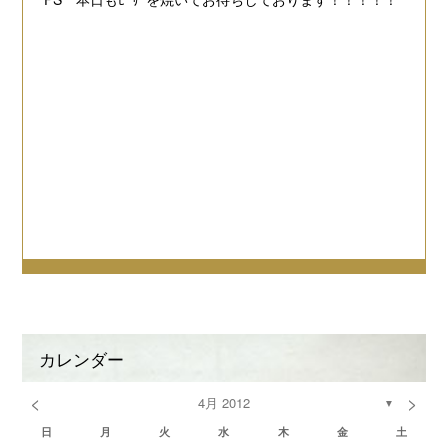
カレンダー
<
>
4月 2012
▼
日
月
火
水
木
金
土