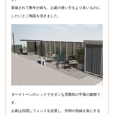
新築されて数年が経ち、お庭の使い方をより良いものに
したいとご相談を頂きました。
ダークトーンのシックでモダンな雰囲気の平屋の建物で
す。
お庭は目隠しフェンスを設置し、外部の視線を気にする