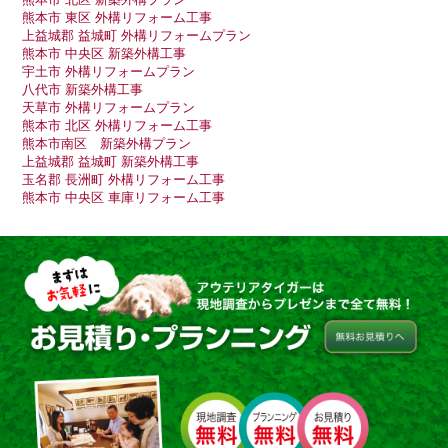
熊本市 東区 外構リフォーム工事
上益城郡 益城町 外構リフォームプラン
熊本市 中央区 新築外構工事
宇土市 外構リフォームプラン
八代市 新築外構工事
天草市 外構リフォームプラン
熊本市 北区 外構リフォーム工事
熊本市南区 新築外構プラン
上益城郡 益城町 新築外構工事
玉名郡 長洲町 外構リフォーム工事
熊本市 中央区 車庫リフォーム工事