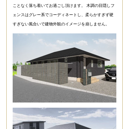
ことなく落ち着いてお過ごし頂けます。 木調の目隠しフ
ェンスはグレー系でコーディネートし、柔らかすぎず硬
すぎない風合いで建物外観のイメージを崩しません。