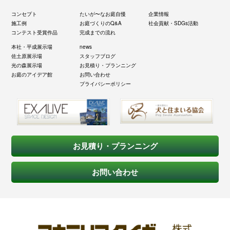
コンセプト
たいが〜なお庭自慢
企業情報
施工例
お庭づくりのQ&A
社会貢献・SDGs活動
コンテスト受賞作品
完成までの流れ
本社・平成展示場
news
佐土原展示場
スタッフブログ
光の森展示場
お見積り・プランニング
お庭のアイデア館
お問い合わせ
プライバシーポリシー
お見積り・プランニング
お問い合わせ