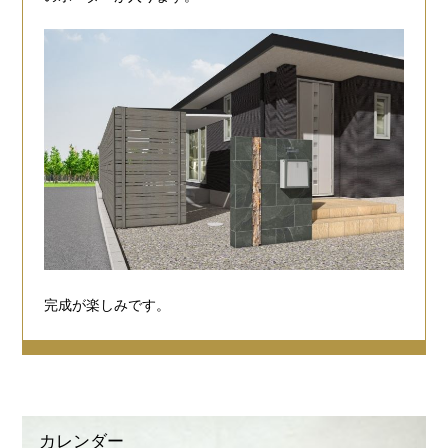
完成が楽しみです。
カレンダー