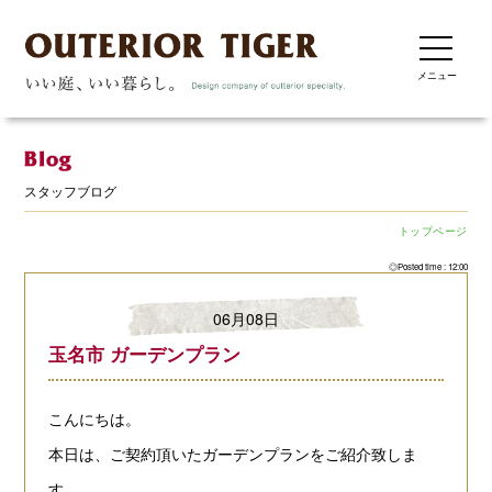
メニュー
スタッフブログ
トップページ
◎Posted time : 12:00
06月08日
玉名市 ガーデンプラン
こんにちは。
本日は、ご契約頂いたガーデンプランをご紹介致しま
す。