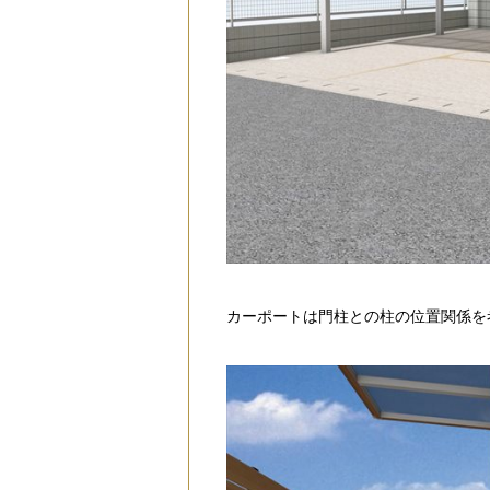
カーポートは門柱との柱の位置関係を