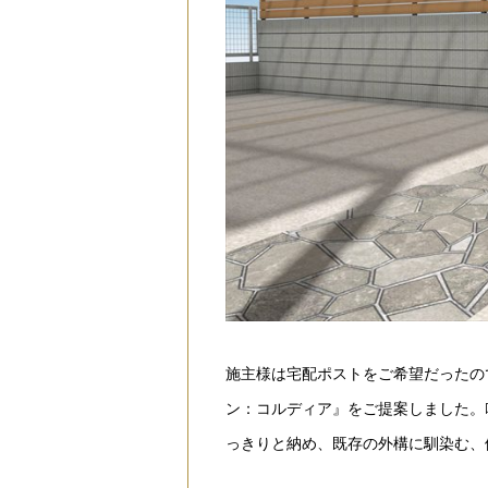
施主様は宅配ポストをご希望だったの
ン：コルディア』をご提案しました。
っきりと納め、既存の外構に馴染む、