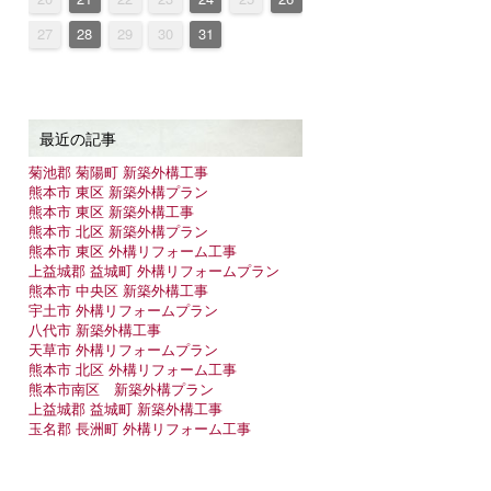
29
30
31
29
30
31
29
30
31
29
30
30
30
29
29
31
29
30
30
29
30
31
29
30
31
29
30
29
30
31
29
30
29
29
30
31
30
30
29
29
31
29
30
30
30
31
29
30
31
29
30
31
29
30
31
29
30
29
29
30
31
31
29
30
30
29
30
31
29
27
28
29
30
31
最近の記事
菊池郡 菊陽町 新築外構工事
熊本市 東区 新築外構プラン
熊本市 東区 新築外構工事
熊本市 北区 新築外構プラン
熊本市 東区 外構リフォーム工事
上益城郡 益城町 外構リフォームプラン
熊本市 中央区 新築外構工事
宇土市 外構リフォームプラン
八代市 新築外構工事
天草市 外構リフォームプラン
熊本市 北区 外構リフォーム工事
熊本市南区 新築外構プラン
上益城郡 益城町 新築外構工事
玉名郡 長洲町 外構リフォーム工事