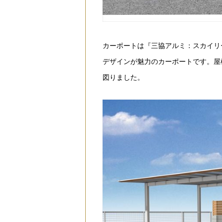
カーポートは『三協アルミ：スカイリ
デザインが魅力のカーポートです。屋
図りました。