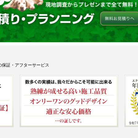
の保証・アフターサービス