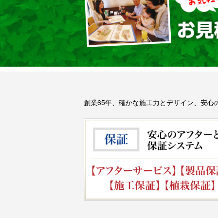
創業65年、確かな施工力とデザイン、安心