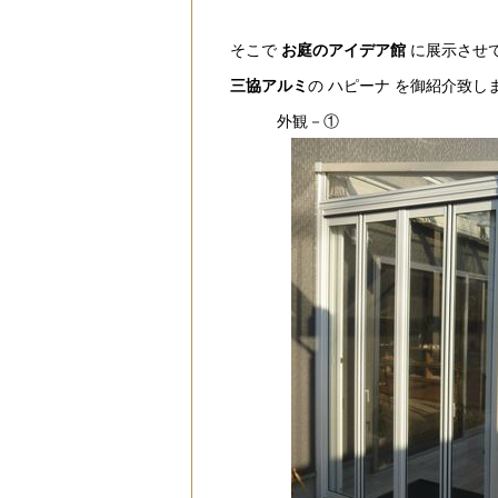
そこで
お庭のアイデア館
に展示させ
三協アルミ
の
ハピーナ
を御紹介致し
外観－①