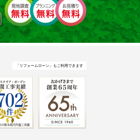
「リフォームローン」もご利用できます