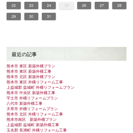
2
5
7
3
5
8
8
4
7
2
5
7
3
6
8
4
6
2
2
5
8
3
6
8
4
7
2
5
7
3
4
7
3
5
8
3
6
2
4
7
2
5
5
8
4
6
2
4
7
3
5
8
3
6
6
2
5
7
3
5
8
4
6
2
4
7
7
3
6
8
4
6
2
5
7
3
5
8
2
5
8
3
6
8
4
7
2
5
7
3
3
6
2
4
7
2
5
8
3
6
8
4
4
7
3
5
8
3
6
2
4
7
2
5
5
8
4
6
2
4
7
3
5
8
3
6
7
3
6
8
4
6
2
5
7
3
5
8
8
4
7
2
5
7
3
6
8
4
6
2
2
5
8
3
6
8
4
7
2
5
7
3
3
6
2
4
7
2
5
8
3
6
8
4
5
8
4
6
2
4
7
3
5
3
6
6
2
5
7
3
5
8
4
6
2
4
7
22
23
24
25
26
27
28
9
0
1
9
0
1
9
0
1
9
0
0
0
9
9
1
9
0
0
9
0
1
9
0
1
9
0
9
0
1
9
0
9
9
0
1
0
0
9
9
1
9
0
0
0
1
9
0
1
9
0
1
9
0
1
9
0
9
9
0
1
1
9
0
0
9
0
1
9
29
30
31
最近の記事
熊本市 東区 新築外構プラン
熊本市 東区 新築外構工事
熊本市 北区 新築外構プラン
熊本市 東区 外構リフォーム工事
上益城郡 益城町 外構リフォームプラン
熊本市 中央区 新築外構工事
宇土市 外構リフォームプラン
八代市 新築外構工事
天草市 外構リフォームプラン
熊本市 北区 外構リフォーム工事
熊本市南区 新築外構プラン
上益城郡 益城町 新築外構工事
玉名郡 長洲町 外構リフォーム工事