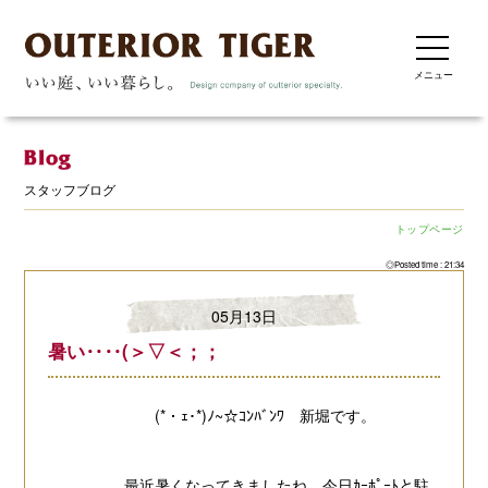
メニュー
スタッフブログ
トップページ
◎Posted time : 21:34
05月13日
暑い‥‥(＞▽＜；；
(*・ｪ･*)ﾉ~☆ｺﾝﾊﾞﾝﾜ 新堀です。
最近暑くなってきましたね。今日ｶｰﾎﾟｰﾄと駐