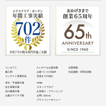
コンセプト
たいが〜なお庭自慢
企業情報
施工例
お庭づくりのQ&A
社会貢献・SDGs活動
コンテスト受賞作品
完成までの流れ
本社・平成展示場
news
佐土原展示場
スタッフブログ
光の森展示場
お見積り・プランニング
お庭のアイデア館
お問い合わせ
プライバシーポリシー