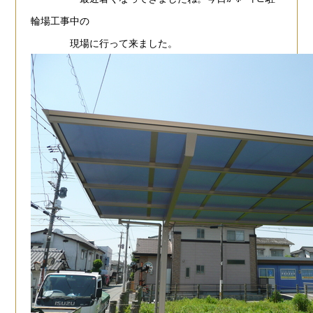
輪場工事中の
現場に行って来ました。