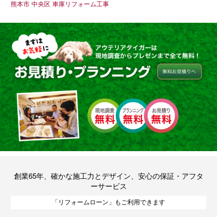
熊本市 中央区 車庫リフォーム工事
創業65年、確かな施工力とデザイン、安心の保証・アフタ
ーサービス
「リフォームローン」もご利用できます