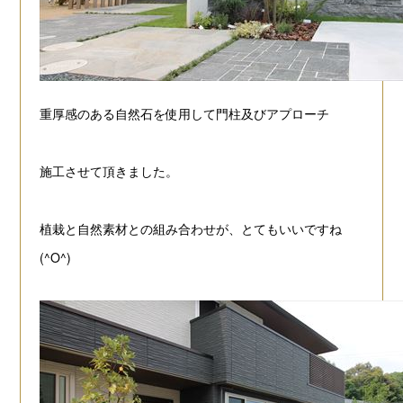
重厚感のある自然石を使用して門柱及びアプローチ
施工させて頂きました。
植栽と自然素材との組み合わせが、とてもいいですね
(^O^)