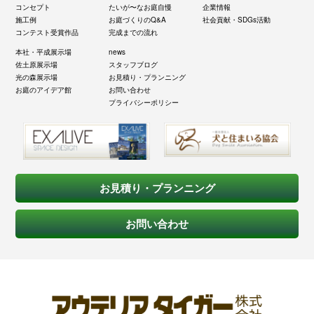
コンセプト
たいが〜なお庭自慢
企業情報
施工例
お庭づくりのQ&A
社会貢献・SDGs活動
コンテスト受賞作品
完成までの流れ
本社・平成展示場
news
佐土原展示場
スタッフブログ
光の森展示場
お見積り・プランニング
お庭のアイデア館
お問い合わせ
プライバシーポリシー
お見積り・プランニング
お問い合わせ