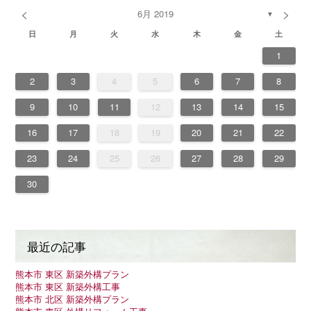
<
>
6月 2019
▼
日
月
火
水
木
金
土
1
4
6
2
4
7
7
3
6
1
4
6
2
5
7
3
5
1
1
4
7
2
5
7
3
6
1
4
6
2
3
6
2
4
7
2
5
1
3
6
1
4
4
7
3
5
1
3
6
2
4
7
2
5
5
1
4
6
2
4
7
3
5
1
3
6
6
2
5
7
3
5
1
4
6
2
4
7
1
4
7
2
5
7
3
6
4
6
2
2
5
1
3
6
1
4
7
2
5
7
3
3
6
2
4
7
2
5
1
3
6
1
4
4
7
3
5
1
3
6
2
4
7
2
5
6
2
5
7
3
5
1
4
6
2
4
7
7
3
6
1
4
6
2
5
7
3
5
1
1
4
7
2
5
7
3
6
1
4
6
2
2
5
1
3
6
1
4
7
2
5
7
3
4
7
3
5
1
3
6
2
4
7
2
5
5
1
4
6
2
4
7
3
5
1
3
6
1
1
3
1
4
4
0
3
1
3
2
4
0
2
1
4
2
4
0
3
1
3
0
3
1
4
2
0
3
1
1
4
0
2
0
3
1
4
2
2
1
3
1
4
0
2
0
3
3
2
4
0
2
1
3
1
4
1
4
2
4
0
3
1
3
2
0
3
1
4
2
4
0
0
3
1
4
2
0
3
1
1
4
0
2
0
3
1
4
2
3
2
4
0
2
1
3
1
4
4
0
3
1
3
2
4
0
2
1
4
2
4
0
3
1
3
2
0
3
1
4
2
4
0
1
4
0
2
0
3
1
4
2
2
1
3
1
4
0
2
0
3
8
9
8
9
8
8
9
8
9
9
9
8
8
8
9
9
8
9
8
9
8
9
8
9
9
9
8
8
9
9
9
8
8
8
9
9
9
8
9
8
9
8
8
9
8
9
9
8
8
9
8
9
9
8
9
8
2
3
4
5
6
7
8
5
8
0
6
8
1
1
7
0
5
8
0
6
9
1
7
9
5
5
8
1
6
9
1
7
0
5
8
0
6
7
0
6
8
1
6
9
5
7
0
5
8
8
1
7
9
5
7
0
6
8
1
6
9
9
5
8
0
6
8
1
7
9
5
7
0
0
6
9
1
7
9
5
8
0
6
8
1
5
8
1
6
9
1
7
0
8
0
6
6
9
5
7
0
5
8
1
6
9
1
7
7
0
6
8
1
6
9
5
7
0
5
8
8
1
7
9
5
7
0
6
8
1
6
9
0
6
9
1
7
9
5
8
0
6
8
1
1
7
0
5
8
0
6
9
1
7
9
5
5
8
1
6
9
1
7
0
5
8
0
6
6
9
5
7
0
5
8
1
6
9
1
7
8
1
7
9
5
7
0
6
8
1
6
9
9
5
8
0
6
8
1
7
9
5
7
0
9
10
11
12
13
14
15
2
5
7
3
5
8
8
4
7
2
5
7
3
6
8
4
6
2
2
5
8
3
6
8
4
7
2
5
7
3
4
7
3
5
8
3
6
2
4
7
2
5
5
8
4
6
2
4
7
3
5
8
3
6
6
2
5
7
3
5
8
4
6
2
4
7
7
3
6
8
4
6
2
5
7
3
5
8
2
5
8
3
6
8
4
7
5
7
3
3
6
2
4
7
2
5
8
3
6
8
4
4
7
3
5
8
3
6
2
4
7
2
5
5
8
4
6
2
4
7
3
5
8
3
6
7
3
6
8
4
6
2
5
7
3
5
8
8
4
7
2
5
7
3
6
8
4
6
2
2
5
8
3
6
8
4
7
2
5
7
3
3
6
2
4
7
2
5
8
3
6
8
4
5
8
4
6
2
4
7
3
5
8
3
6
6
2
5
7
3
5
8
4
6
2
4
7
16
17
18
19
20
21
22
9
0
1
9
0
1
9
0
1
9
0
0
0
9
9
1
9
0
0
9
0
1
9
0
1
9
0
9
0
1
0
9
9
0
1
0
0
9
9
1
9
0
0
0
1
9
0
1
9
0
1
9
0
1
9
0
9
9
0
1
1
9
0
0
9
0
1
9
23
24
25
26
27
28
29
30
最近の記事
熊本市 東区 新築外構プラン
熊本市 東区 新築外構工事
熊本市 北区 新築外構プラン