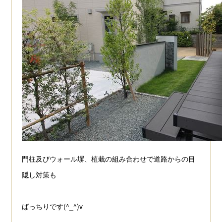
門柱及びウォール塀、植栽の組み合わせで道路からの目
隠し対策も
ばっちりです(^_^)v