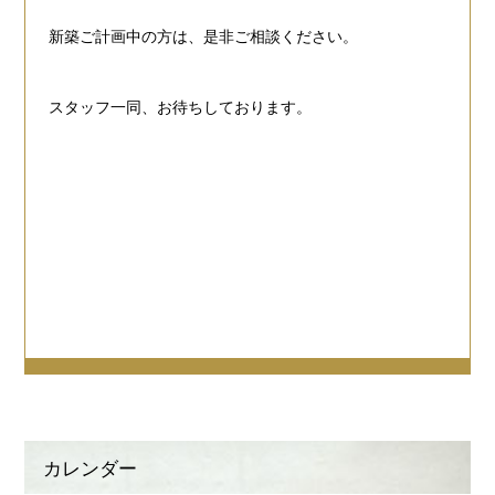
新築ご計画中の方は、是非ご相談ください。
スタッフ一同、お待ちしております。
カレンダー