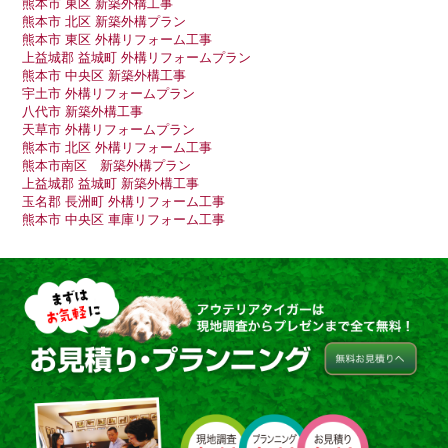
熊本市 東区 新築外構工事
熊本市 北区 新築外構プラン
熊本市 東区 外構リフォーム工事
上益城郡 益城町 外構リフォームプラン
熊本市 中央区 新築外構工事
宇土市 外構リフォームプラン
八代市 新築外構工事
天草市 外構リフォームプラン
熊本市 北区 外構リフォーム工事
熊本市南区 新築外構プラン
上益城郡 益城町 新築外構工事
玉名郡 長洲町 外構リフォーム工事
熊本市 中央区 車庫リフォーム工事