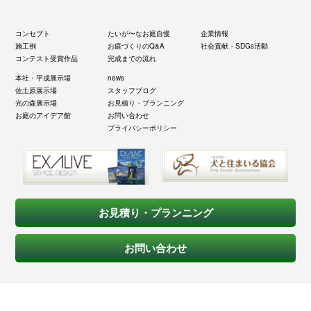
コンセプト
たいが〜なお庭自慢
企業情報
施工例
お庭づくりのQ&A
社会貢献・SDGs活動
コンテスト受賞作品
完成までの流れ
本社・平成展示場
news
佐土原展示場
スタッフブログ
光の森展示場
お見積り・プランニング
お庭のアイデア館
お問い合わせ
プライバシーポリシー
お見積り・プランニング
お問い合わせ