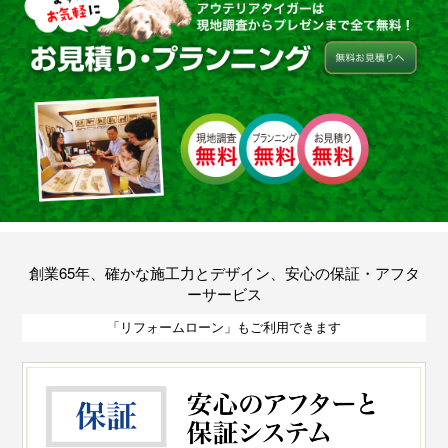
創業65年、確かな施工力とデザイン、安心の保証・アフタ
ーサービス
「リフォームローン」もご利用できます