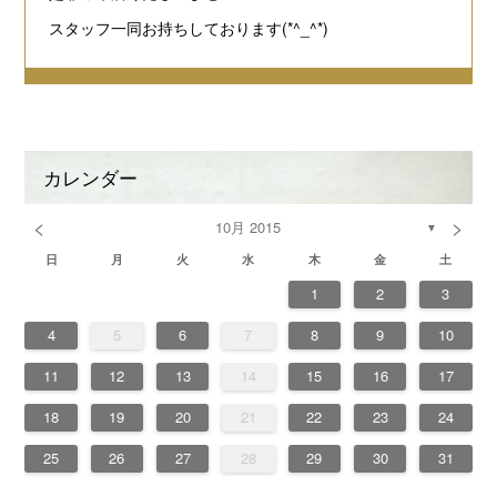
スタッフ一同お持ちしております(*^_^*)
カレンダー
<
>
10月 2015
▼
日
月
火
水
木
金
土
1
4
6
2
4
7
7
3
6
1
4
6
2
5
7
3
5
1
1
4
7
2
5
7
3
6
1
4
6
2
3
6
2
4
7
2
5
1
3
6
1
4
4
7
3
5
1
3
6
2
4
7
2
5
5
1
4
6
2
4
7
3
5
1
3
6
6
2
5
7
3
5
1
4
6
2
4
7
1
4
7
2
5
7
3
6
1
4
6
2
2
5
1
3
6
1
4
7
2
5
7
3
3
6
2
4
7
2
5
1
3
6
1
4
4
7
3
5
1
3
6
2
4
7
2
5
6
2
5
7
5
1
4
6
2
4
7
7
3
6
1
4
6
2
5
7
3
5
1
1
4
7
2
5
7
3
6
1
4
6
2
2
5
1
3
6
1
4
7
2
5
7
3
4
7
3
5
1
3
6
2
4
7
2
5
5
1
4
6
2
4
7
3
5
1
3
6
1
2
3
1
3
1
4
4
0
3
1
3
2
4
0
2
1
4
2
4
0
3
1
3
0
3
1
4
2
0
3
1
1
4
0
2
0
3
1
4
2
2
1
3
1
4
0
2
0
3
3
2
4
0
2
1
3
1
4
1
4
2
4
0
3
1
3
2
0
3
1
4
2
4
0
0
3
1
4
2
0
3
1
1
4
0
2
0
3
1
4
2
3
2
4
2
1
3
1
4
4
0
3
1
3
2
4
0
2
1
4
2
4
0
3
1
3
2
0
3
1
4
2
4
0
1
4
0
2
0
3
1
4
2
2
1
3
1
4
0
2
0
3
8
9
8
9
8
8
9
8
9
9
9
8
8
8
9
9
8
9
8
9
8
9
8
9
8
9
9
8
8
9
9
9
8
8
8
9
9
9
8
9
8
9
8
8
9
8
9
9
8
8
9
8
9
9
8
9
8
4
5
6
7
8
9
10
5
8
0
6
8
1
1
7
0
5
8
0
6
9
1
7
9
5
5
8
1
6
9
1
7
0
5
8
0
6
7
0
6
8
1
6
9
5
7
0
5
8
8
1
7
9
5
7
0
6
8
1
6
9
9
5
8
0
6
8
1
7
9
5
7
0
0
6
9
1
7
9
5
8
0
6
8
1
5
8
1
6
9
1
7
0
5
8
0
6
6
9
5
7
0
5
8
1
6
9
1
7
7
0
6
8
1
6
9
5
7
0
5
8
8
1
7
9
5
7
0
6
8
1
6
9
0
6
9
1
9
5
8
0
6
8
1
1
7
0
5
8
0
6
9
1
7
9
5
5
8
1
6
9
1
7
0
5
8
0
6
6
9
5
7
0
5
8
1
6
9
1
7
8
1
7
9
5
7
0
6
8
1
6
9
9
5
8
0
6
8
1
7
9
5
7
0
11
12
13
14
15
16
17
2
5
7
3
5
8
8
4
7
2
5
7
3
6
8
4
6
2
2
5
8
3
6
8
4
7
2
5
7
3
4
7
3
5
8
3
6
2
4
7
2
5
5
8
4
6
2
4
7
3
5
8
3
6
6
2
5
7
3
5
8
4
6
2
4
7
7
3
6
8
4
6
2
5
7
3
5
8
2
5
8
3
6
8
4
7
2
5
7
3
3
6
2
4
7
2
5
8
3
6
8
4
4
7
3
5
8
3
6
2
4
7
2
5
5
8
4
6
2
4
7
3
5
8
3
6
7
3
6
8
6
2
5
7
3
5
8
8
4
7
2
5
7
3
6
8
4
6
2
2
5
8
3
6
8
4
7
2
5
7
3
3
6
2
4
7
2
5
8
3
6
8
4
5
8
4
6
2
4
7
3
5
8
3
6
6
2
5
7
3
5
8
4
6
2
4
7
18
19
20
21
22
23
24
9
0
1
9
0
1
9
0
1
9
0
0
0
9
9
1
9
0
0
9
0
1
9
0
1
9
0
9
0
1
9
0
9
9
0
1
0
0
9
9
1
9
0
0
0
9
0
1
9
0
1
9
0
1
9
0
9
9
0
1
1
9
0
0
9
0
1
9
25
26
27
28
29
30
31