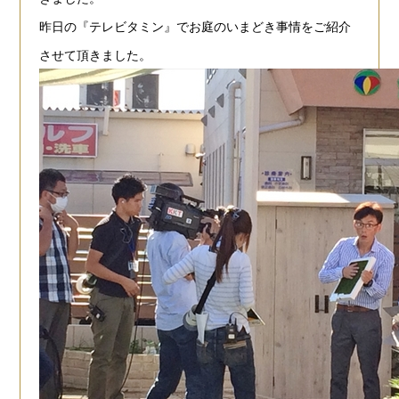
昨日の『テレビタミン』でお庭のいまどき事情をご紹介
させて頂きました。