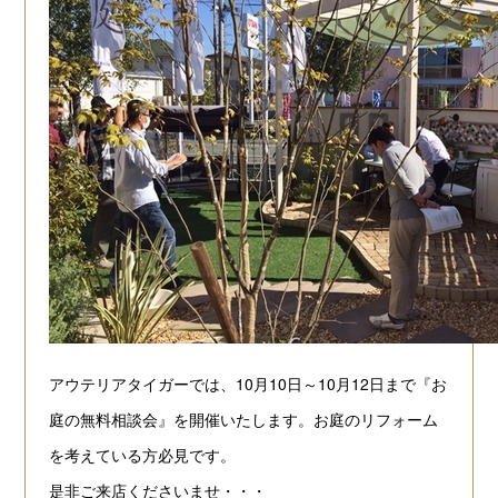
アウテリアタイガーでは、10月10日～10月12日まで
『お
庭の無料相談会』
を
開催いたします。お庭のリフォーム
を考えている方必見です。
是非ご来店くださいませ・・・