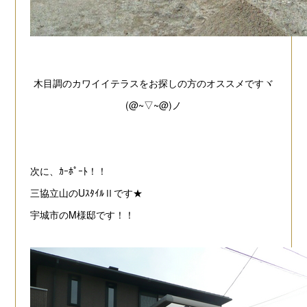
木目調のカワイイテラスをお探しの方のオススメですヾ
(@~▽~@)ノ
次に、ｶｰﾎﾟｰﾄ！！
三協立山のUｽﾀｲﾙⅡです★
宇城市のM様邸です！！