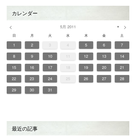
カレンダー
<
>
5月 2011
▼
日
月
火
水
木
金
土
1
4
6
2
4
7
7
3
6
1
4
6
2
5
7
3
5
1
1
4
7
2
5
7
3
6
1
4
6
2
3
6
2
4
7
2
5
1
3
6
1
4
4
7
3
5
1
3
6
2
4
7
2
5
5
1
4
6
2
4
7
3
5
1
3
6
6
2
5
7
3
5
1
4
6
2
4
7
1
4
7
2
5
7
3
6
1
4
6
2
2
5
1
3
6
1
4
7
2
5
7
3
3
6
2
4
7
2
5
1
3
6
1
4
4
7
3
5
1
3
6
2
4
7
2
5
6
2
5
7
3
5
1
4
6
2
4
7
7
3
6
1
4
6
2
5
7
3
5
1
1
4
7
2
5
7
3
6
1
4
6
2
2
5
1
3
6
1
4
7
2
5
7
3
4
7
3
5
1
3
6
2
4
2
5
5
1
4
6
2
4
7
3
5
1
3
6
1
2
3
4
5
6
7
1
3
1
4
4
0
3
1
3
2
4
0
2
1
4
2
4
0
3
1
3
0
3
1
4
2
0
3
1
1
4
0
2
0
3
1
4
2
2
1
3
1
4
0
2
0
3
3
2
4
0
2
1
3
1
4
1
4
2
4
0
3
1
3
2
0
3
1
4
2
4
0
0
3
1
4
2
0
3
1
1
4
0
2
0
3
1
4
2
3
2
4
0
2
1
3
1
4
4
0
3
1
3
2
4
0
2
1
4
2
4
0
3
1
3
2
0
3
1
4
2
4
0
1
4
0
2
0
3
1
2
2
1
3
1
4
0
2
0
3
8
9
8
9
8
8
9
8
9
9
9
8
8
8
9
9
8
9
8
9
8
9
8
9
8
9
9
8
8
9
9
9
8
8
8
9
9
9
8
9
8
9
8
8
9
8
9
9
8
8
9
8
9
9
8
9
8
8
9
10
11
12
13
14
5
8
0
6
8
1
1
7
0
5
8
0
6
9
1
7
9
5
5
8
1
6
9
1
7
0
5
8
0
6
7
0
6
8
1
6
9
5
7
0
5
8
8
1
7
9
5
7
0
6
8
1
6
9
9
5
8
0
6
8
1
7
9
5
7
0
0
6
9
1
7
9
5
8
0
6
8
1
5
8
1
6
9
1
7
0
5
8
0
6
6
9
5
7
0
5
8
1
6
9
1
7
7
0
6
8
1
6
9
5
7
0
5
8
8
1
7
9
5
7
0
6
8
1
6
9
0
6
9
1
7
9
5
8
0
6
8
1
1
7
0
5
8
0
6
9
1
7
9
5
5
8
1
6
9
1
7
0
5
8
0
6
6
9
5
7
0
5
8
1
6
9
1
7
8
1
7
9
5
7
0
6
8
6
9
9
5
8
0
6
8
1
7
9
5
7
0
15
16
17
18
19
20
21
2
5
7
3
5
8
8
4
7
2
5
7
3
6
8
4
6
2
2
5
8
3
6
8
4
7
2
5
7
3
4
7
3
5
8
3
6
2
4
7
2
5
5
8
4
6
2
4
7
3
5
8
3
6
6
2
5
7
3
5
8
4
6
2
4
7
7
3
6
8
4
6
2
5
7
3
5
8
2
5
8
3
6
8
4
7
2
5
7
3
3
6
2
4
7
2
5
8
3
6
8
4
4
7
3
5
8
3
6
2
4
7
2
5
5
8
4
6
2
4
7
3
5
8
3
6
7
3
6
8
4
6
2
5
7
3
5
8
8
4
7
2
5
7
3
6
8
4
6
2
2
5
8
3
6
8
4
7
2
5
7
3
3
6
2
4
7
2
5
8
3
6
8
4
5
8
4
6
2
4
7
3
5
3
6
6
2
5
7
3
5
8
4
6
2
4
7
22
23
24
25
26
27
28
9
0
1
9
0
1
9
0
1
9
0
0
0
9
9
1
9
0
0
9
0
1
9
0
1
9
0
9
0
1
9
0
9
9
0
1
0
0
9
9
1
9
0
0
0
1
9
0
1
9
0
1
9
0
1
9
0
9
9
0
1
1
9
0
0
9
0
1
9
29
30
31
最近の記事