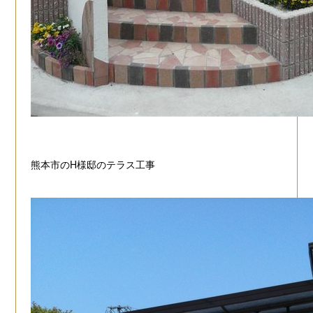
熊本市のH様邸のテラス工事