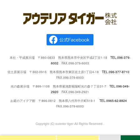
本社・平成展示場 〒860-0833 熊本県熊本市中央区平成2丁目1-18
TEL.096-379-
6002
FAX.096-379-6003
佐土原展示場 〒862-0916 熊本県熊本市東区佐土原1丁目4-18
TEL.096-377-8710
FAX.096-379-6003
光の森展示場 〒869-1108 熊本県菊池郡菊陽町光の森７丁目31-7
TEL.096-349-
2920
FAX.096-349-2921
お庭のアイデア館 〒866-0812 熊本県八代市中片町519-1
TEL.0965-62-8824
FAX.096-379-6003
Copyright (C) outerior tiger All Rights Reserved .