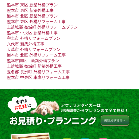
熊本市 東区 新築外構プラン
熊本市 東区 新築外構工事
熊本市 北区 新築外構プラン
熊本市 東区 外構リフォーム工事
上益城郡 益城町 外構リフォームプラン
熊本市 中央区 新築外構工事
宇土市 外構リフォームプラン
八代市 新築外構工事
天草市 外構リフォームプラン
熊本市 北区 外構リフォーム工事
熊本市南区 新築外構プラン
上益城郡 益城町 新築外構工事
玉名郡 長洲町 外構リフォーム工事
熊本市 中央区 車庫リフォーム工事