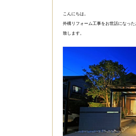
こんにちは。
外構リフォーム工事をお世話になった
致します。