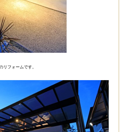
のリフォームです。