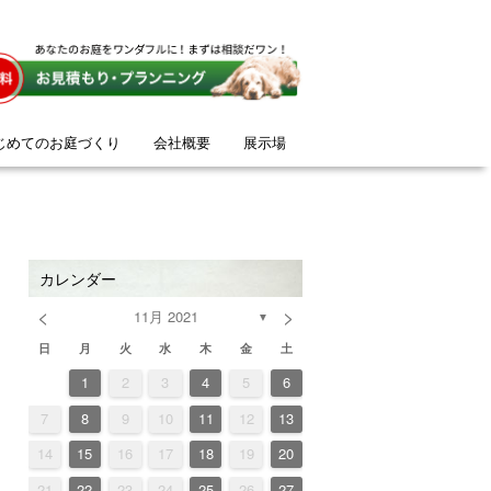
じめてのお庭づくり
会社概要
展示場
カレンダー
<
>
11月 2021
▼
日
月
火
水
木
金
土
1
4
6
2
4
7
7
3
6
1
4
6
2
5
7
3
5
1
1
4
7
2
5
7
3
6
1
4
6
2
3
6
2
4
7
2
5
1
3
6
1
4
4
7
3
5
1
3
6
2
4
7
2
5
5
1
4
2
4
7
3
5
1
3
6
6
2
5
7
3
5
1
4
6
2
4
7
1
4
7
2
5
7
3
6
1
4
6
2
2
5
1
3
6
1
4
7
2
5
7
3
3
6
2
4
7
2
5
1
3
6
1
4
4
7
3
5
1
3
6
2
4
7
2
5
6
2
5
7
3
5
1
4
6
2
4
7
7
3
6
1
4
6
2
5
7
3
5
1
1
4
7
2
5
7
3
6
1
4
6
2
2
5
1
3
6
1
4
7
2
5
7
3
4
7
3
5
1
3
6
2
4
7
2
5
5
1
4
6
2
4
7
3
5
1
3
6
1
2
3
4
5
6
11
13
11
14
14
10
13
11
13
12
14
10
12
11
14
12
14
10
13
11
13
10
13
11
14
12
10
13
11
11
14
10
12
10
13
11
14
12
12
11
11
14
10
12
10
13
13
12
14
10
12
11
13
11
14
11
14
12
14
10
13
11
13
12
10
13
11
14
12
14
10
10
13
11
14
12
10
13
11
11
14
10
12
10
13
11
14
12
13
12
14
10
12
11
13
11
14
14
10
13
11
13
12
14
10
12
11
14
12
14
10
13
11
13
12
10
13
11
14
12
14
10
11
14
10
12
10
13
11
14
12
12
11
13
11
14
10
12
10
13
8
9
8
9
8
8
9
8
9
9
9
8
8
8
9
9
8
9
8
9
8
9
8
9
8
9
9
8
8
9
9
9
8
8
8
9
9
9
8
9
8
9
8
8
9
8
9
9
8
8
9
8
9
9
8
9
8
7
8
9
10
11
12
13
15
18
20
16
18
21
21
17
20
15
18
20
16
19
21
17
19
15
15
18
21
16
19
21
17
20
15
18
20
16
17
20
16
18
21
16
19
15
17
20
15
18
18
21
17
19
15
17
20
16
18
21
16
19
19
15
18
16
18
21
17
19
15
17
20
20
16
19
21
17
19
15
18
20
16
18
21
15
18
21
16
19
21
17
20
15
18
20
16
16
19
15
17
20
15
18
21
16
19
21
17
17
20
16
18
21
16
19
15
17
20
15
18
18
21
17
19
15
17
20
16
18
21
16
19
20
16
19
21
17
19
15
18
20
16
18
21
21
17
20
15
18
20
16
19
21
17
19
15
15
18
21
16
19
21
17
20
15
18
20
16
16
19
15
17
20
15
18
21
16
19
21
17
18
21
17
19
15
17
20
16
18
21
16
19
19
15
18
20
16
18
21
17
19
15
17
20
14
15
16
17
18
19
20
22
25
27
23
25
28
28
24
27
22
25
27
23
26
28
24
26
22
22
25
28
23
26
28
24
27
22
25
27
23
24
27
23
25
28
23
26
22
24
27
22
25
25
28
24
26
22
24
27
23
25
28
23
26
26
22
25
23
25
28
24
26
22
24
27
27
23
26
28
24
26
22
25
27
23
25
28
22
25
28
23
26
28
24
27
22
25
27
23
23
26
22
24
27
22
25
28
23
26
28
24
24
27
23
25
28
23
26
22
24
27
22
25
25
28
24
26
22
24
27
23
25
28
23
26
27
23
26
28
24
26
22
25
27
23
25
28
28
24
27
22
25
27
23
26
28
24
26
22
22
25
28
23
26
28
24
27
22
25
27
23
23
26
22
24
27
22
25
28
23
26
28
24
25
28
24
26
22
24
27
23
25
28
23
26
26
22
25
27
23
25
28
24
26
22
24
27
21
22
23
24
25
26
27