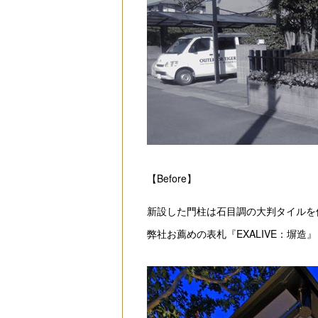
【Before】
新設した門柱は石目調の大判タイルを
弊社お薦めの表札『EXALIVE：塀