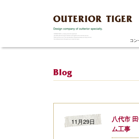
コン
八代市 
11月29日
ム工事