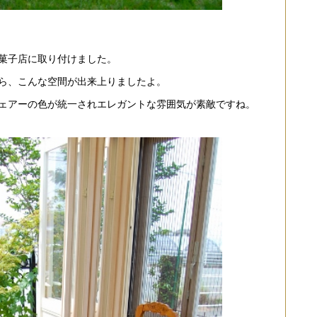
菓子店に取り付けました。
ら、こんな空間が出来上りましたよ。
ェアーの色が統一されエレガントな雰囲気が素敵ですね。