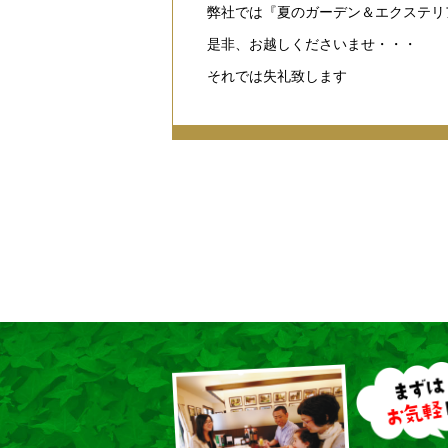
弊社では
『夏のガーデン＆エクステリ
是非、お越しくださいませ・・・
それでは失礼致します