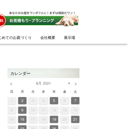
じめてのお庭づくり
会社概要
展示場
カレンダー
<
>
8月 2021
▼
日
月
火
水
木
金
土
1
4
6
2
4
7
7
3
6
1
4
6
2
5
7
3
5
1
1
4
7
2
5
7
3
6
1
4
6
2
3
6
2
4
7
2
5
1
3
6
1
4
4
7
3
5
1
3
6
2
4
7
2
5
5
1
4
6
2
4
3
5
1
3
6
6
2
5
7
3
5
1
4
6
2
4
7
1
4
7
2
5
7
3
6
1
4
6
2
2
5
1
3
6
1
4
7
2
5
7
3
3
6
2
4
7
2
5
1
3
6
1
4
4
7
3
5
1
3
6
2
4
7
2
5
6
2
5
7
3
5
1
4
6
2
4
7
7
3
6
1
4
6
2
5
7
3
5
1
1
4
7
2
5
7
3
6
1
4
6
2
2
5
1
3
6
1
4
7
2
5
7
3
4
7
3
5
1
3
6
2
4
7
2
5
5
1
4
6
2
4
7
3
5
1
3
6
1
2
3
4
5
6
7
11
13
11
14
14
10
13
11
13
12
14
10
12
11
14
12
14
10
13
11
13
10
13
11
14
12
10
13
11
11
14
10
12
10
13
11
14
12
12
11
13
11
10
12
10
13
13
12
14
10
12
11
13
11
14
11
14
12
14
10
13
11
13
12
10
13
11
14
12
14
10
10
13
11
14
12
10
13
11
11
14
10
12
10
13
11
14
12
13
12
14
10
12
11
13
11
14
14
10
13
11
13
12
14
10
12
11
14
12
14
10
13
11
13
12
10
13
11
14
12
14
10
11
14
10
12
10
13
11
14
12
12
11
13
11
14
10
12
10
13
8
9
8
9
8
8
9
8
9
9
9
8
8
8
9
9
8
9
8
9
8
9
8
9
8
9
9
8
8
9
9
9
8
8
8
9
9
9
8
9
8
9
8
8
9
8
9
9
8
8
9
8
9
9
8
9
8
8
9
10
11
12
13
14
15
18
20
16
18
21
21
17
20
15
18
20
16
19
21
17
19
15
15
18
21
16
19
21
17
20
15
18
20
16
17
20
16
18
21
16
19
15
17
20
15
18
18
21
17
19
15
17
20
16
18
21
16
19
19
15
18
20
16
18
17
19
15
17
20
20
16
19
21
17
19
15
18
20
16
18
21
15
18
21
16
19
21
17
20
15
18
20
16
16
19
15
17
20
15
18
21
16
19
21
17
17
20
16
18
21
16
19
15
17
20
15
18
18
21
17
19
15
17
20
16
18
21
16
19
20
16
19
21
17
19
15
18
20
16
18
21
21
17
20
15
18
20
16
19
21
17
19
15
15
18
21
16
19
21
17
20
15
18
20
16
16
19
15
17
20
15
18
21
16
19
21
17
18
21
17
19
15
17
20
16
18
21
16
19
19
15
18
20
16
18
21
17
19
15
17
20
15
16
17
18
19
20
21
22
25
27
23
25
28
28
24
27
22
25
27
23
26
28
24
26
22
22
25
28
23
26
28
24
27
22
25
27
23
24
27
23
25
28
23
26
22
24
27
22
25
25
28
24
26
22
24
27
23
25
28
23
26
26
22
25
27
23
25
24
26
22
24
27
27
23
26
28
24
26
22
25
27
23
25
28
22
25
28
23
26
28
24
27
22
25
27
23
23
26
22
24
27
22
25
28
23
26
28
24
24
27
23
25
28
23
26
22
24
27
22
25
25
28
24
26
22
24
27
23
25
28
23
26
27
23
26
28
24
26
22
25
27
23
25
28
28
24
27
22
25
27
23
26
28
24
26
22
22
25
28
23
26
28
24
27
22
25
27
23
23
26
22
24
27
22
25
28
23
26
28
24
25
28
24
26
22
24
27
23
25
28
23
26
26
22
25
27
23
25
28
24
26
22
24
27
22
23
24
25
26
27
28