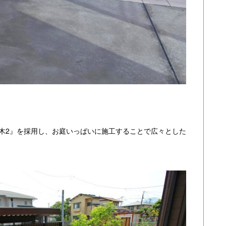
木2』を採用し、お庭いっぱいに施工することで広々とした