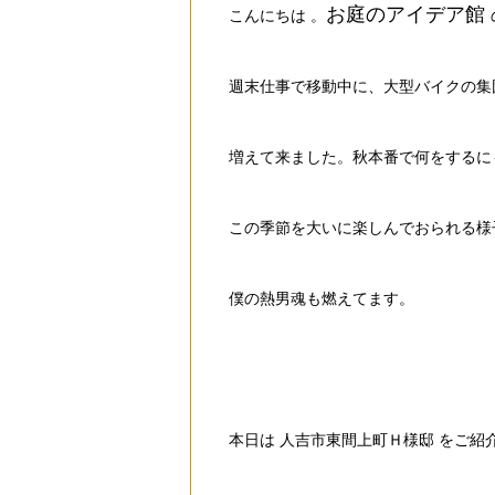
お庭のアイデア館
こんにちは 。
週末仕事で移動中に、大型バイクの集
増えて来ました。
秋本番で何をするに
この季節を大いに楽しんでおられる様
僕の熱男魂も燃えてます。
本日は
人吉市東間上町Ｈ様邸
をご紹