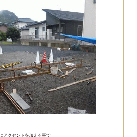
にアクセントを加える事で