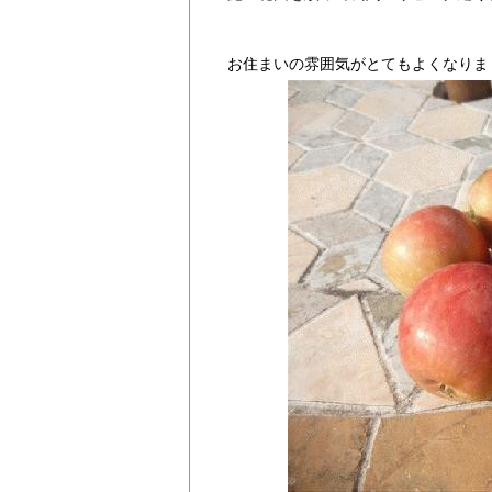
お住まいの雰囲気が
とてもよくなりま