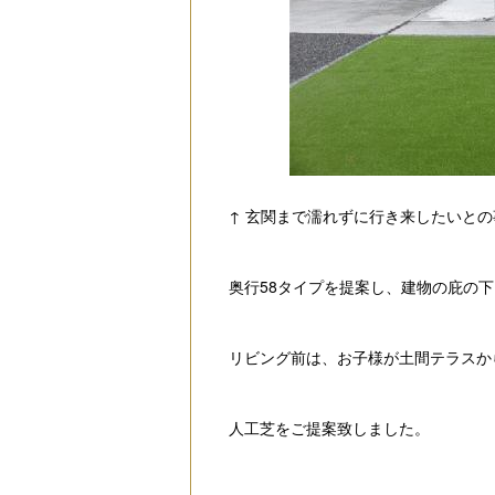
↑ 玄関まで濡れずに行き来したいと
奥行58タイプを
提案し、建物の庇の下
リビング前は、お子様が土間テラスか
人工芝をご提案致しました。