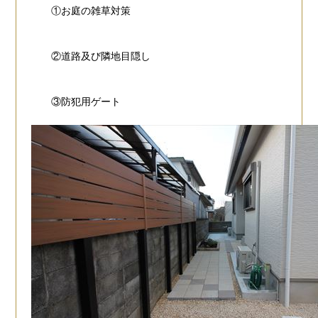
①お庭の雑草対策
②道路及び隣地目隠し
③防犯用ゲート