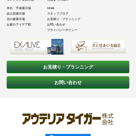
本社・平成展示場
news
佐土原展示場
スタッフブログ
光の森展示場
お見積り・プランニング
お庭のアイデア館
お問い合わせ
プライバシーポリシー
お見積り・プランニング
お問い合わせ