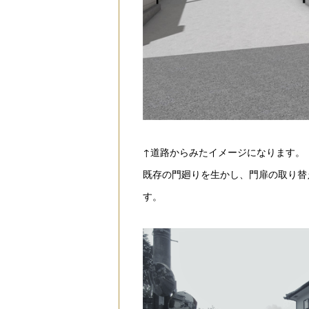
↑道路からみたイメージになります。
既存の門廻りを生かし、門扉の取り替
す。