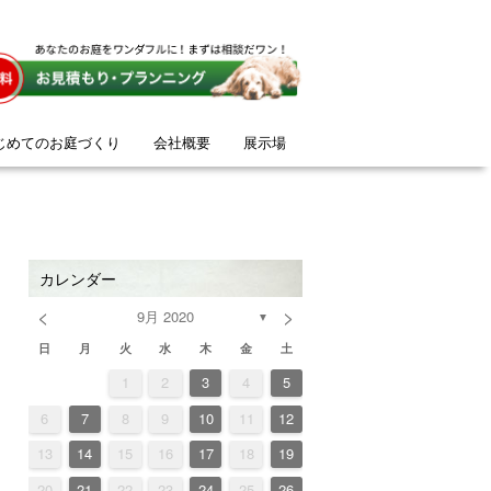
じめてのお庭づくり
会社概要
展示場
カレンダー
<
>
9月 2020
▼
日
月
火
水
木
金
土
1
4
6
2
4
7
7
3
6
1
4
6
2
5
7
3
5
1
1
4
7
2
5
7
3
6
1
4
6
2
3
6
2
4
7
2
5
1
3
6
1
4
4
7
3
5
1
3
6
2
4
7
2
5
5
1
4
6
2
4
7
3
5
1
3
6
6
2
5
7
3
1
4
6
2
4
7
1
4
7
2
5
7
3
6
1
4
6
2
2
5
1
3
6
1
4
7
2
5
7
3
3
6
2
4
7
2
5
1
3
6
1
4
4
7
3
5
1
3
6
2
4
7
2
5
6
2
5
7
3
5
1
4
6
2
4
7
7
3
6
1
4
6
2
5
7
3
5
1
1
4
7
2
5
7
3
6
1
4
6
2
2
5
1
3
6
1
4
7
2
5
7
3
4
7
3
5
1
3
6
2
4
7
2
5
5
1
4
6
2
4
7
3
5
1
3
6
1
2
3
4
5
11
13
11
14
14
10
13
11
13
12
14
10
12
11
14
12
14
10
13
11
13
10
13
11
14
12
10
13
11
11
14
10
12
10
13
11
14
12
12
11
13
11
14
10
12
10
13
13
12
14
10
11
13
11
14
11
14
12
14
10
13
11
13
12
10
13
11
14
12
14
10
10
13
11
14
12
10
13
11
11
14
10
12
10
13
11
14
12
13
12
14
10
12
11
13
11
14
14
10
13
11
13
12
14
10
12
11
14
12
14
10
13
11
13
12
10
13
11
14
12
14
10
11
14
10
12
10
13
11
14
12
12
11
13
11
14
10
12
10
13
8
9
8
9
8
8
9
8
9
9
9
8
8
8
9
9
8
9
8
9
8
9
8
9
8
9
9
8
8
9
9
9
8
8
8
9
9
9
8
9
8
9
8
8
9
8
9
9
8
8
9
8
9
9
8
9
8
6
7
8
9
10
11
12
15
18
20
16
18
21
21
17
20
15
18
20
16
19
21
17
19
15
15
18
21
16
19
21
17
20
15
18
20
16
17
20
16
18
21
16
19
15
17
20
15
18
18
21
17
19
15
17
20
16
18
21
16
19
19
15
18
20
16
18
21
17
19
15
17
20
20
16
19
21
17
15
18
20
16
18
21
15
18
21
16
19
21
17
20
15
18
20
16
16
19
15
17
20
15
18
21
16
19
21
17
17
20
16
18
21
16
19
15
17
20
15
18
18
21
17
19
15
17
20
16
18
21
16
19
20
16
19
21
17
19
15
18
20
16
18
21
21
17
20
15
18
20
16
19
21
17
19
15
15
18
21
16
19
21
17
20
15
18
20
16
16
19
15
17
20
15
18
21
16
19
21
17
18
21
17
19
15
17
20
16
18
21
16
19
19
15
18
20
16
18
21
17
19
15
17
20
13
14
15
16
17
18
19
22
25
27
23
25
28
28
24
27
22
25
27
23
26
28
24
26
22
22
25
28
23
26
28
24
27
22
25
27
23
24
27
23
25
28
23
26
22
24
27
22
25
25
28
24
26
22
24
27
23
25
28
23
26
26
22
25
27
23
25
28
24
26
22
24
27
27
23
26
28
24
22
25
27
23
25
28
22
25
28
23
26
28
24
27
22
25
27
23
23
26
22
24
27
22
25
28
23
26
28
24
24
27
23
25
28
23
26
22
24
27
22
25
25
28
24
26
22
24
27
23
25
28
23
26
27
23
26
28
24
26
22
25
27
23
25
28
28
24
27
22
25
27
23
26
28
24
26
22
22
25
28
23
26
28
24
27
22
25
27
23
23
26
22
24
27
22
25
28
23
26
28
24
25
28
24
26
22
24
27
23
25
28
23
26
26
22
25
27
23
25
28
24
26
22
24
27
20
21
22
23
24
25
26