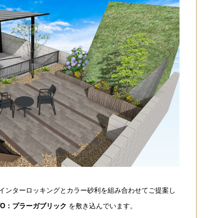
インターロッキングとカラー砂利を組み合わせてご提案し
YO：プラーガブリック
を敷き込んでいます。