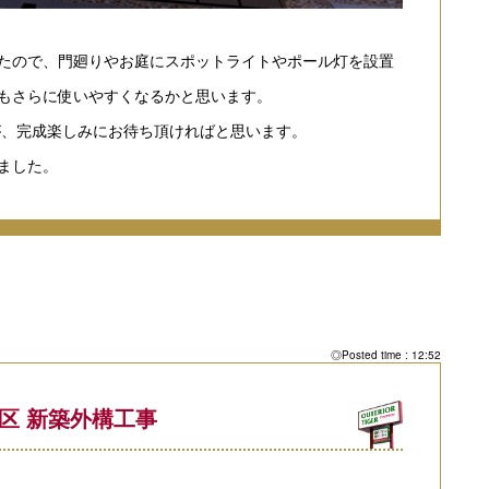
たので、門廻りやお庭にスポットライトやポール灯を設置
もさらに使いやすくなるかと思います。
が、完成楽しみにお待ち頂ければと思います。
ました。
◎Posted time : 12:52
東区 新築外構工事