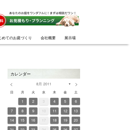
じめてのお庭づくり
会社概要
展示場
カレンダー
<
>
8月 2011
▼
日
月
火
水
木
金
土
1
4
6
2
4
7
7
3
6
1
4
6
2
5
7
3
5
1
1
4
7
2
5
7
3
6
1
4
6
2
3
6
2
4
7
2
5
1
3
6
1
4
4
7
3
5
1
3
6
2
4
7
2
5
5
1
4
6
2
4
7
3
5
1
3
6
6
2
5
7
3
5
1
4
6
2
4
7
1
4
7
2
5
7
3
6
1
4
6
2
2
5
1
3
6
1
4
7
2
5
7
3
3
6
2
4
7
2
5
1
3
6
1
4
4
7
3
5
1
3
6
2
4
7
2
5
6
2
5
7
3
5
1
4
6
2
4
7
7
3
6
1
4
6
2
5
7
3
5
1
1
4
7
2
5
7
3
6
1
4
6
2
2
5
1
3
6
1
4
7
2
5
7
3
4
7
3
5
1
3
2
4
7
2
5
5
1
4
6
2
4
7
3
5
1
3
6
1
2
3
4
5
6
11
13
11
14
14
10
13
11
13
12
14
10
12
11
14
12
14
10
13
11
13
10
13
11
14
12
10
13
11
11
14
10
12
10
13
11
14
12
12
11
13
11
14
10
12
10
13
13
12
14
10
12
11
13
11
14
11
14
12
14
10
13
11
13
12
10
13
11
14
12
14
10
10
13
11
14
12
10
13
11
11
14
10
12
10
13
11
14
12
13
12
14
10
12
11
13
11
14
14
10
13
11
13
12
14
10
12
11
14
12
14
10
13
11
13
12
10
13
11
14
12
14
10
11
14
10
12
10
11
14
12
12
11
13
11
14
10
12
10
13
8
9
8
9
8
8
9
8
9
9
9
8
8
8
9
9
8
9
8
9
8
9
8
9
8
9
9
8
8
9
9
9
8
8
8
9
9
9
8
9
8
9
8
8
9
8
9
9
8
8
9
8
9
9
8
9
8
7
8
9
10
11
12
13
15
18
20
16
18
21
21
17
20
15
18
20
16
19
21
17
19
15
15
18
21
16
19
21
17
20
15
18
20
16
17
20
16
18
21
16
19
15
17
20
15
18
18
21
17
19
15
17
20
16
18
21
16
19
19
15
18
20
16
18
21
17
19
15
17
20
20
16
19
21
17
19
15
18
20
16
18
21
15
18
21
16
19
21
17
20
15
18
20
16
16
19
15
17
20
15
18
21
16
19
21
17
17
20
16
18
21
16
19
15
17
20
15
18
18
21
17
19
15
17
20
16
18
21
16
19
20
16
19
21
17
19
15
18
20
16
18
21
21
17
20
15
18
20
16
19
21
17
19
15
15
18
21
16
19
21
17
20
15
18
20
16
16
19
15
17
20
15
18
21
16
19
21
17
18
21
17
19
15
17
16
18
21
16
19
19
15
18
20
16
18
21
17
19
15
17
20
14
15
16
17
18
19
20
22
25
27
23
25
28
28
24
27
22
25
27
23
26
28
24
26
22
22
25
28
23
26
28
24
27
22
25
27
23
24
27
23
25
28
23
26
22
24
27
22
25
25
28
24
26
22
24
27
23
25
28
23
26
26
22
25
27
23
25
28
24
26
22
24
27
27
23
26
28
24
26
22
25
27
23
25
28
22
25
28
23
26
28
24
27
22
25
27
23
23
26
22
24
27
22
25
28
23
26
28
24
24
27
23
25
28
23
26
22
24
27
22
25
25
28
24
26
22
24
27
23
25
28
23
26
27
23
26
28
24
26
22
25
27
23
25
28
28
24
27
22
25
27
23
26
28
24
26
22
22
25
28
23
26
28
24
27
22
25
27
23
23
26
22
24
27
22
25
28
23
26
28
24
25
28
24
26
22
24
23
25
28
23
26
26
22
25
27
23
25
28
24
26
22
24
27
21
22
23
24
25
26
27