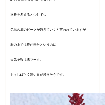
立春を迎えると少しずつ
気温の底のピークが過ぎていくと言われていますが
暦の上では春が来たというのに
天気予報は雪マーク。
もぅしばらく寒い日が続きそうです。