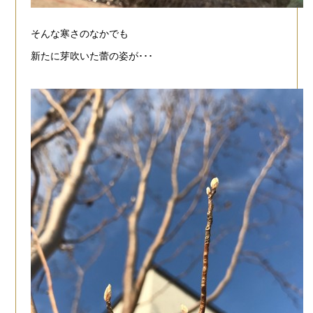
そんな寒さのなかでも
新たに芽吹いた蕾の姿が･･･