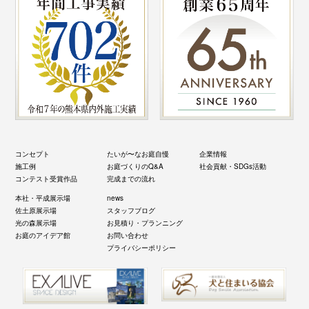
コンセプト
たいが〜なお庭自慢
企業情報
施工例
お庭づくりのQ&A
社会貢献・SDGs活動
コンテスト受賞作品
完成までの流れ
本社・平成展示場
news
佐土原展示場
スタッフブログ
光の森展示場
お見積り・プランニング
お庭のアイデア館
お問い合わせ
プライバシーポリシー