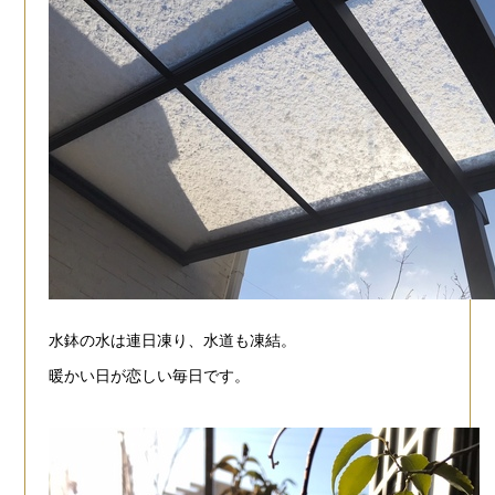
水鉢の水は連日凍り、水
道も凍結。
暖かい日が恋しい毎日です。