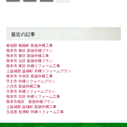
最近の記事
菊池郡 菊陽町 新築外構工事
熊本市 東区 新築外構プラン
熊本市 東区 新築外構工事
熊本市 北区 新築外構プラン
熊本市 東区 外構リフォーム工事
上益城郡 益城町 外構リフォームプラン
熊本市 中央区 新築外構工事
宇土市 外構リフォームプラン
八代市 新築外構工事
天草市 外構リフォームプラン
熊本市 北区 外構リフォーム工事
熊本市南区 新築外構プラン
上益城郡 益城町 新築外構工事
玉名郡 長洲町 外構リフォーム工事