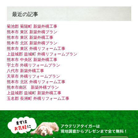
最近の記事
菊池郡 菊陽町 新築外構工事
熊本市 東区 新築外構プラン
熊本市 東区 新築外構工事
熊本市 北区 新築外構プラン
熊本市 東区 外構リフォーム工事
上益城郡 益城町 外構リフォームプラン
熊本市 中央区 新築外構工事
宇土市 外構リフォームプラン
八代市 新築外構工事
天草市 外構リフォームプラン
熊本市 北区 外構リフォーム工事
熊本市南区 新築外構プラン
上益城郡 益城町 新築外構工事
玉名郡 長洲町 外構リフォーム工事