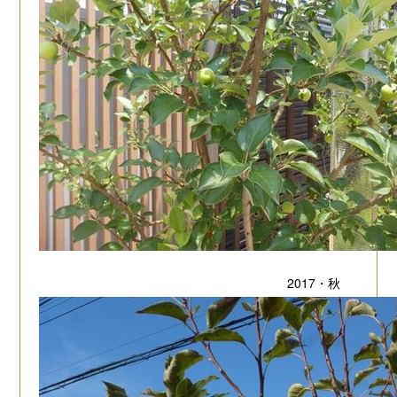
2017・秋