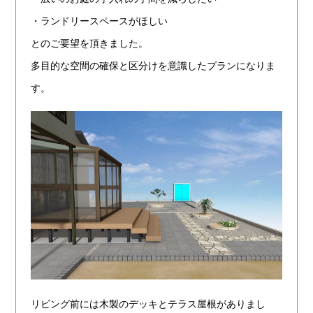
・ランドリースペースがほしい
とのご要望を頂きました。
多目的な空間の確保と区分けを意識したプランになりま
す。
リビング前には木製のデッキとテラス屋根がありまし