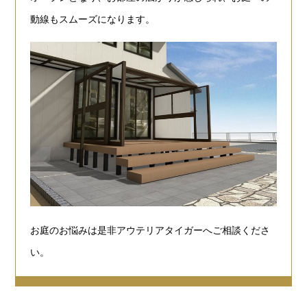
動線もスムーズになります。
お庭のお悩みは是非アウテリアタイガーへご相談くださ
い。