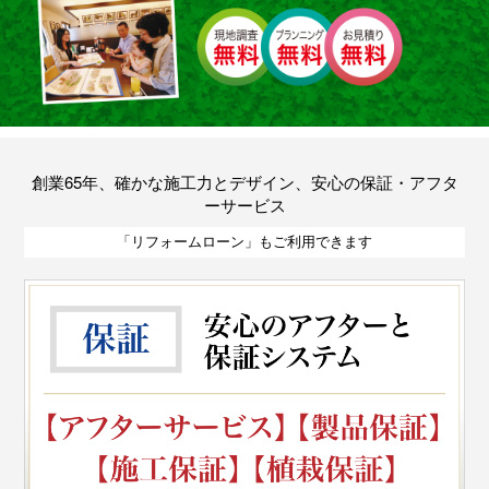
創業65年、確かな施工力とデザイン、安心の保証・アフタ
ーサービス
「リフォームローン」もご利用できます