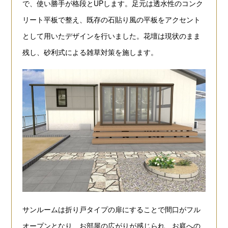
で、使い勝手が格段とUPします。足元は透水性のコンク
リート平板で整え、既存の石貼り風の平板をアクセント
として用いたデザインを行いました。花壇は現状のまま
残し、砂利式による雑草対策を施します。
サンルームは折り戸タイプの扉にすることで間口がフル
オープンとなり、お部屋の広がりが感じられ、お庭への