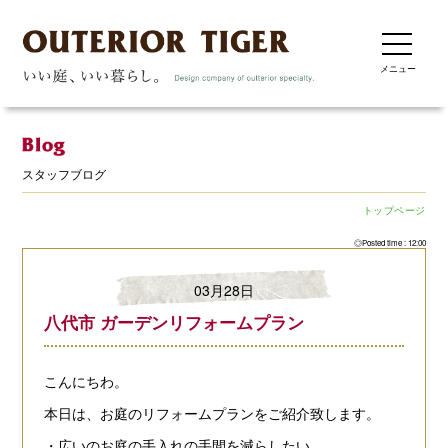
メニュー
スタッフブログ
トップページ
◎Posted time : 12:00
03月28日
八代市 ガーデンリフォームプラン
こんにちわ。
本日は、お庭のリフォームプランをご紹介致します。
・広いのお庭の手入れの手間を減らしたい