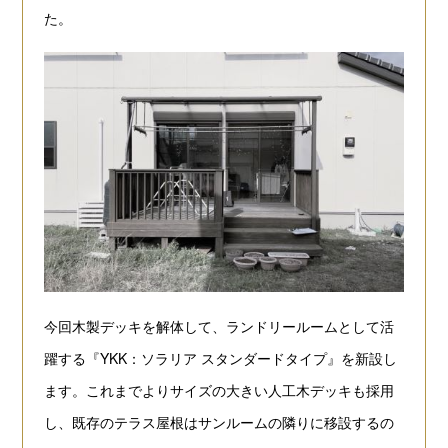
た。
今回木製デッキを解体して、ランドリールームとして活
躍する『YKK：ソラリア スタンダードタイプ』を新設し
ます。これまでよりサイズの大きい人工木デッキも採用
し、既存のテラス屋根はサンルームの隣りに移設するの