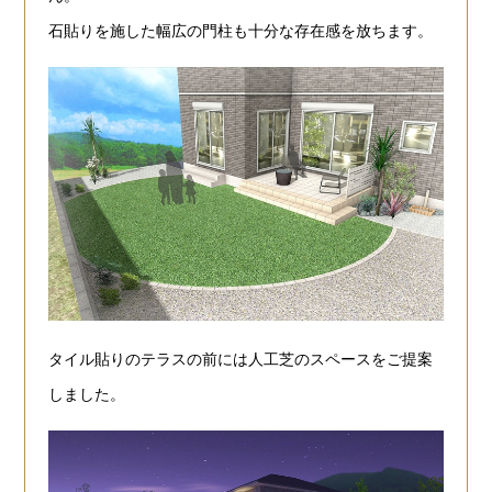
石貼りを施した幅広の門柱も十分な存在感を放ちます。
タイル貼りのテラスの前には人工芝のスペースをご提案
しました。