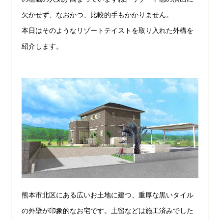
欠かせず、なおかつ、比較的手もかかりません。
本日はそのようなリゾートテイストを取り入れた外構を
紹介します。
熊本市北区にある広いお土地に建つ、重厚な黒いタイル
の外壁が印象的なお宅です。土留などは施工済みでした