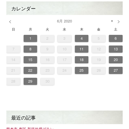
カレンダー
<
>
6月 2020
▼
日
月
火
水
木
金
土
1
4
6
2
4
7
7
3
6
1
4
6
2
5
7
3
5
1
1
4
7
2
5
7
3
6
1
4
6
2
3
6
2
4
7
2
5
1
3
6
1
4
4
7
3
5
1
3
6
2
4
7
2
5
5
1
4
6
2
4
7
3
5
1
3
6
6
2
5
7
3
5
1
4
2
4
7
1
4
7
2
5
7
3
6
1
4
6
2
2
5
1
3
6
1
4
7
2
5
7
3
3
6
2
4
7
2
5
1
3
6
1
4
4
7
3
5
1
3
6
2
4
7
2
5
6
2
5
7
3
5
1
4
6
2
4
7
7
3
6
1
4
6
2
5
7
3
5
1
1
4
7
2
5
7
3
6
1
4
6
2
2
5
1
3
6
1
4
7
2
5
7
3
4
7
3
5
1
3
6
2
4
7
2
5
5
1
4
6
2
4
7
3
5
1
3
6
1
2
3
4
5
6
1
3
1
4
4
0
3
1
3
2
4
0
2
1
4
2
4
0
3
1
3
0
3
1
4
2
0
3
1
1
4
0
2
0
3
1
4
2
2
1
3
1
4
0
2
0
3
3
2
4
0
2
1
1
4
1
4
2
4
0
3
1
3
2
0
3
1
4
2
4
0
0
3
1
4
2
0
3
1
1
4
0
2
0
3
1
4
2
3
2
4
0
2
1
3
1
4
4
0
3
1
3
2
4
0
2
1
4
2
4
0
3
1
3
2
0
3
1
4
2
4
0
1
4
0
2
0
3
1
4
2
2
1
3
1
4
0
2
0
3
8
9
8
9
8
8
9
8
9
9
9
8
8
8
9
9
8
9
8
9
8
9
8
9
8
9
9
8
8
9
9
9
8
8
8
9
9
9
8
9
8
9
8
8
9
8
9
9
8
8
9
8
9
9
8
9
8
7
8
9
10
11
12
13
5
8
0
6
8
1
1
7
0
5
8
0
6
9
1
7
9
5
5
8
1
6
9
1
7
0
5
8
0
6
7
0
6
8
1
6
9
5
7
0
5
8
8
1
7
9
5
7
0
6
8
1
6
9
9
5
8
0
6
8
1
7
9
5
7
0
0
6
9
1
7
9
5
8
6
8
1
5
8
1
6
9
1
7
0
5
8
0
6
6
9
5
7
0
5
8
1
6
9
1
7
7
0
6
8
1
6
9
5
7
0
5
8
8
1
7
9
5
7
0
6
8
1
6
9
0
6
9
1
7
9
5
8
0
6
8
1
1
7
0
5
8
0
6
9
1
7
9
5
5
8
1
6
9
1
7
0
5
8
0
6
6
9
5
7
0
5
8
1
6
9
1
7
8
1
7
9
5
7
0
6
8
1
6
9
9
5
8
0
6
8
1
7
9
5
7
0
14
15
16
17
18
19
20
2
5
7
3
5
8
8
4
7
2
5
7
3
6
8
4
6
2
2
5
8
3
6
8
4
7
2
5
7
3
4
7
3
5
8
3
6
2
4
7
2
5
5
8
4
6
2
4
7
3
5
8
3
6
6
2
5
7
3
5
8
4
6
2
4
7
7
3
6
8
4
6
2
5
3
5
8
2
5
8
3
6
8
4
7
2
5
7
3
3
6
2
4
7
2
5
8
3
6
8
4
4
7
3
5
8
3
6
2
4
7
2
5
5
8
4
6
2
4
7
3
5
8
3
6
7
3
6
8
4
6
2
5
7
3
5
8
8
4
7
2
5
7
3
6
8
4
6
2
2
5
8
3
6
8
4
7
2
5
7
3
3
6
2
4
7
2
5
8
3
6
8
4
5
8
4
6
2
4
7
3
5
8
3
6
6
2
5
7
3
5
8
4
6
2
4
7
21
22
23
24
25
26
27
9
0
1
9
0
1
9
0
1
9
0
0
0
9
9
1
9
0
0
9
0
1
9
0
1
9
0
9
0
1
9
0
9
9
0
1
0
0
9
9
1
9
0
0
0
1
9
0
1
9
0
1
9
0
1
9
0
9
9
0
1
1
9
0
0
9
0
1
9
28
29
30
最近の記事
熊本市 東区 新築外構プラン