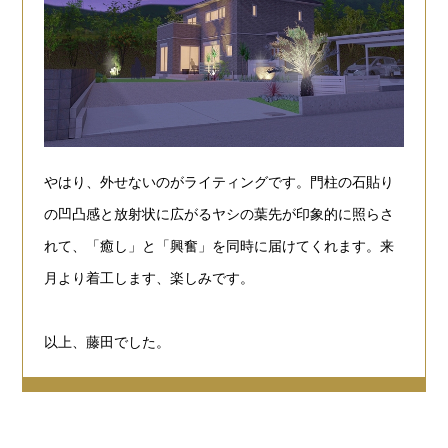
やはり、外せないのがライティングです。門柱の石貼り
の凹凸感と放射状に広がるヤシの葉先が印象的に照らさ
れて、「癒し」と「興奮」を同時に届けてくれます。来
月より着工します、楽しみです。
以上、藤田でした。