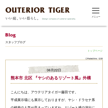
メニュー
スタッフブログ
トップページ
◎Posted time : 12:00
06月22日
熊本市 北区 『ヤシのあるリゾート風』外構
こんにちは、アウテリアタイガー藤田です。
平成展示場にも展示しておりますが、ヤシ・ドラセナ系
の植栽の人気が高まっていますね。リゾート感の演出に