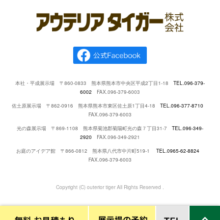
本社・平成展示場 〒860-0833 熊本県熊本市中央区平成2丁目1-18
TEL.096-379-
6002
FAX.096-379-6003
佐土原展示場 〒862-0916 熊本県熊本市東区佐土原1丁目4-18
TEL.096-377-8710
FAX.096-379-6003
光の森展示場 〒869-1108 熊本県菊池郡菊陽町光の森７丁目31-7
TEL.096-349-
2920
FAX.096-349-2921
お庭のアイデア館 〒866-0812 熊本県八代市中片町519-1
TEL.0965-62-8824
FAX.096-379-6003
Copyright (C) outerior tiger All Rights Reserved .