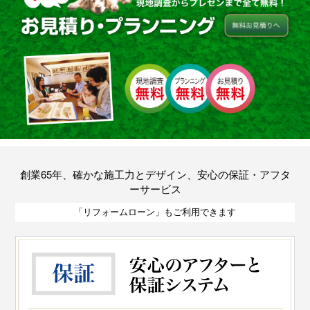
創業65年、確かな施工力とデザイン、安心の保証・アフタ
ーサービス
「リフォームローン」もご利用できます