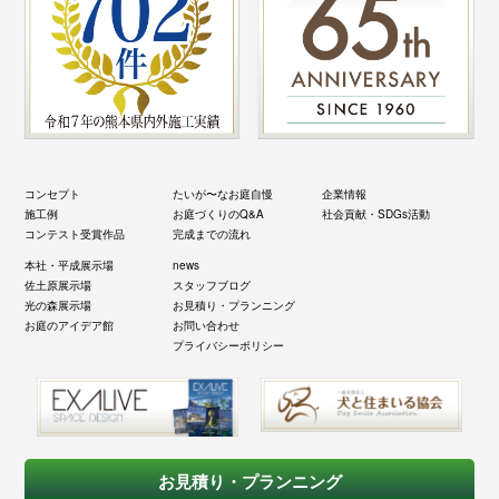
コンセプト
たいが〜なお庭自慢
企業情報
施工例
お庭づくりのQ&A
社会貢献・SDGs活動
コンテスト受賞作品
完成までの流れ
本社・平成展示場
news
佐土原展示場
スタッフブログ
光の森展示場
お見積り・プランニング
お庭のアイデア館
お問い合わせ
プライバシーポリシー
お見積り・プランニング