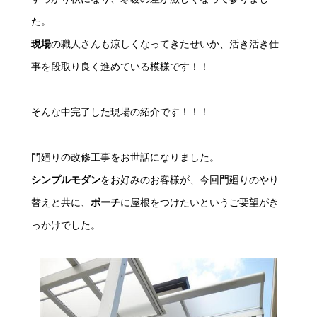
た。
現場
の職人さんも涼しくなってきたせいか、活き活き仕
事を段取り良く進めている模様です！！
そんな中完了した現場の紹介です！！！
門廻りの改修工事をお世話になりました。
シンプルモダン
をお好みのお客様が、今回門廻りのやり
替えと共に、
ポーチ
に屋根をつけたいというご要望がき
っかけでした。