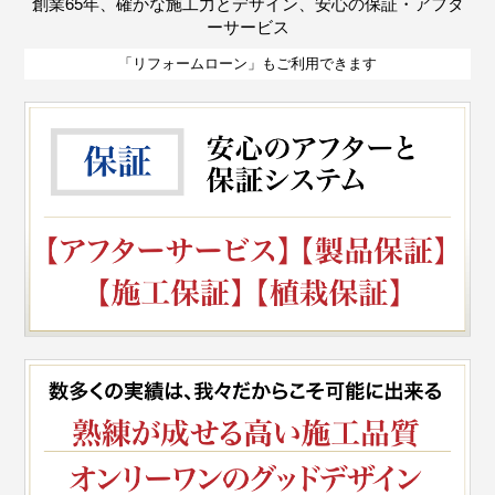
創業65年、確かな施工力とデザイン、安心の保証・アフタ
ーサービス
「リフォームローン」もご利用できます