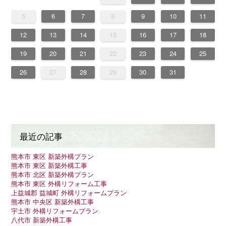
1
3
1
4
4
0
3
1
3
2
4
0
2
1
4
2
4
0
3
1
3
0
3
1
4
2
0
3
1
1
4
0
2
0
3
1
4
2
2
1
3
1
4
0
2
0
3
3
2
4
0
2
1
3
1
4
1
4
2
4
0
3
1
3
2
0
3
1
4
2
4
0
0
3
1
4
2
0
3
1
1
4
0
2
0
3
1
4
2
3
2
4
0
2
1
3
1
4
4
0
3
1
3
2
4
0
2
1
4
2
4
0
3
1
3
2
0
3
4
2
4
0
1
4
0
2
0
3
1
4
2
2
1
3
1
4
0
2
0
3
8
9
8
9
8
8
9
8
9
9
9
8
8
8
9
9
8
9
8
9
8
9
8
9
8
9
9
8
8
9
9
9
8
8
8
9
9
9
8
9
8
9
8
8
9
8
9
9
8
8
9
8
9
9
8
9
8
5
6
7
8
9
10
11
5
8
0
6
8
1
1
7
0
5
8
0
6
9
1
7
9
5
5
8
1
6
9
1
7
0
5
8
0
6
7
0
6
8
1
6
9
5
7
0
5
8
8
1
7
9
5
7
0
6
8
1
6
9
9
5
8
0
6
8
1
7
9
5
7
0
0
6
9
1
7
9
5
8
0
6
8
1
5
8
1
6
9
1
7
0
5
8
0
6
6
9
5
7
0
5
8
1
6
9
1
7
7
0
6
8
1
6
9
5
7
0
5
8
8
1
7
9
5
7
0
6
8
1
6
9
0
6
9
1
7
9
5
8
0
6
8
1
1
7
0
5
8
0
6
9
1
7
9
5
5
8
1
6
9
1
7
0
5
8
0
6
6
9
5
7
0
5
1
6
9
1
7
8
1
7
9
5
7
0
6
8
1
6
9
9
5
8
0
6
8
1
7
9
5
7
0
12
13
14
15
16
17
18
2
5
7
3
5
8
8
4
7
2
5
7
3
6
8
4
6
2
2
5
8
3
6
8
4
7
2
5
7
3
4
7
3
5
8
3
6
2
4
7
2
5
5
8
4
6
2
4
7
3
5
8
3
6
6
2
5
7
3
5
8
4
6
2
4
7
7
3
6
8
4
6
2
5
7
3
5
8
2
5
8
3
6
8
4
7
2
5
7
3
3
6
2
4
7
2
5
8
3
6
8
4
4
7
3
5
8
3
6
2
4
7
2
5
5
8
4
6
2
4
7
3
5
8
3
6
7
3
6
8
4
6
2
5
7
3
5
8
8
4
7
2
5
7
3
6
8
4
6
2
2
5
8
3
6
8
4
7
2
5
7
3
3
6
2
4
7
2
8
3
6
8
4
5
8
4
6
2
4
7
3
5
8
3
6
6
2
5
7
3
5
8
4
6
2
4
7
19
20
21
22
23
24
25
9
0
1
9
0
1
9
0
1
9
0
0
0
9
9
1
9
0
0
9
0
1
9
0
1
9
0
9
0
1
9
0
9
9
0
1
0
0
9
9
1
9
0
0
0
1
9
0
1
9
0
1
9
0
1
9
0
9
9
0
1
1
9
0
0
9
0
1
9
26
27
28
29
30
31
最近の記事
熊本市 東区 新築外構プラン
熊本市 東区 新築外構工事
熊本市 北区 新築外構プラン
熊本市 東区 外構リフォーム工事
上益城郡 益城町 外構リフォームプラン
熊本市 中央区 新築外構工事
宇土市 外構リフォームプラン
八代市 新築外構工事