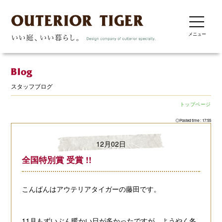
メニュー
スタッフブログ
トップページ
◎Posted time : 17:55
12月02日
全国特別賞 受賞 !!
こんばんはアウテリアタイガーの藤田です。
11月もずいぶん暖かい日が多かったですが、ようやく冬