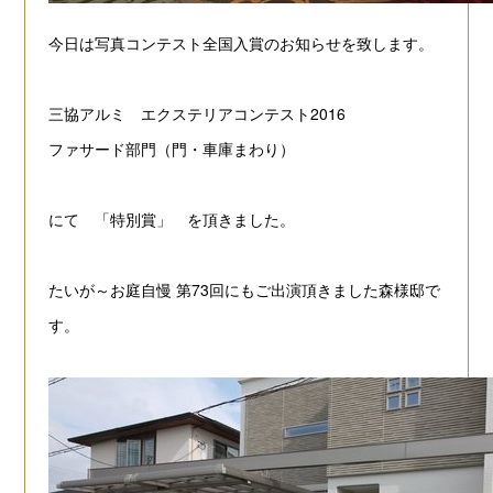
今日は写真コンテスト全国入賞のお知らせを致します。
三協アルミ エクステリアコンテスト2016
ファサード部門（門・車庫まわり）
にて
「特別賞」
を頂きました。
たいが～お庭自慢 第73回にもご出演頂きました森様邸で
す。