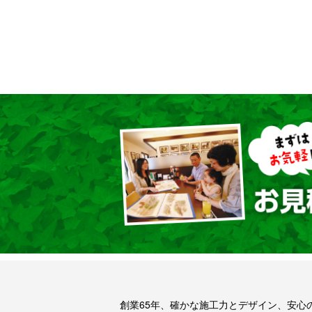
創業65年、確かな施工力とデザイン、安心