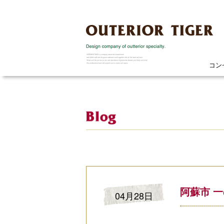
コン
阿蘇市 
04月28日