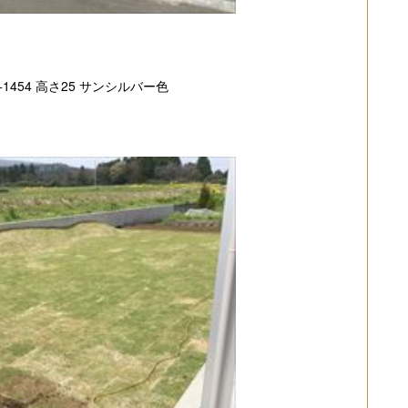
1454 高さ25 サンシルバー色