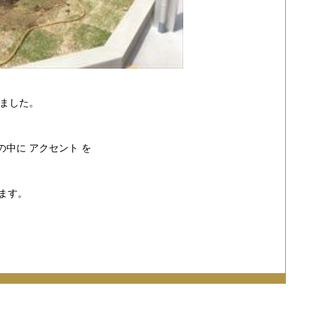
ました。
の中に
アクセント
を
ます。