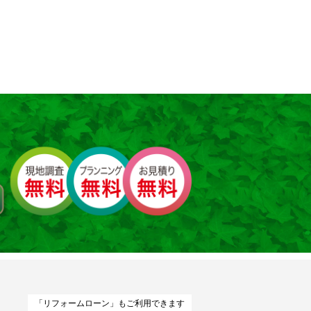
「リフォームローン」もご利用できます