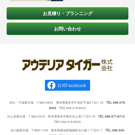
お見積り・プランニング
お問い合わせ
本社・平成展示場 〒860-0833 熊本県熊本市中央区平成2丁目1-18
TEL.096-379-
6002
FAX.096-379-6003
佐土原展示場 〒862-0916 熊本県熊本市東区佐土原1丁目4-18
TEL.096-377-8710
FAX.096-379-6003
光の森展示場 〒869-1108 熊本県菊池郡菊陽町光の森７丁目31-7
TEL.096-349-