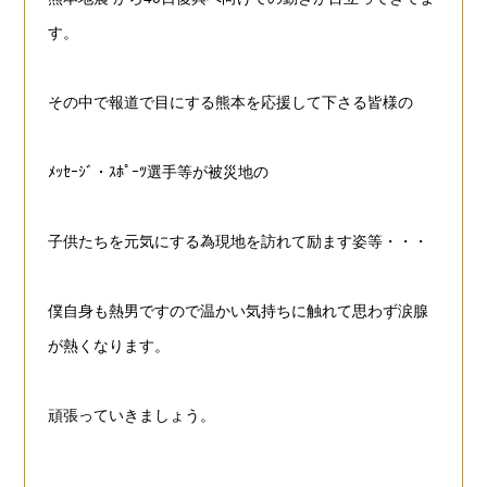
す。
その中で報道で目にする熊本を応援して下さる皆様の
ﾒｯｾｰｼﾞ・ｽﾎﾟｰﾂ選手等が被災地の
子供たちを元気にする為現地を訪れて励ます姿等・・・
僕自身も熱男ですので温かい気持ちに触れて思わず涙腺
が熱くなります。
頑張っていきましょう。