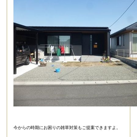
今からの時期にお困りの雑草対策もご提案できますよ。