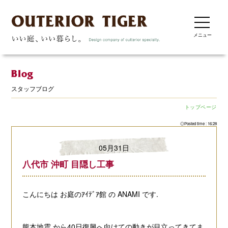
メニュー
スタッフブログ
トップページ
◎Posted time : 16:28
05月31日
八代市 沖町 目隠し工事
こんにちは
お庭のｱｲﾃﾞｱ館
の
ANAMI
です.
熊本地震
から40日復興へ向けての動きが目立ってきてま