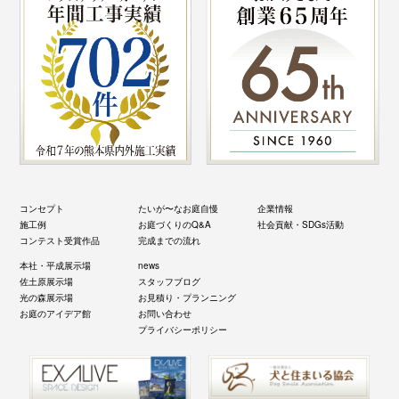
コンセプト
たいが〜なお庭自慢
企業情報
施工例
お庭づくりのQ&A
社会貢献・SDGs活動
コンテスト受賞作品
完成までの流れ
本社・平成展示場
news
佐土原展示場
スタッフブログ
光の森展示場
お見積り・プランニング
お庭のアイデア館
お問い合わせ
プライバシーポリシー