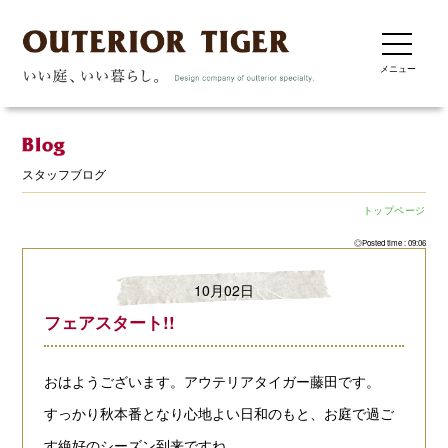
メニュー
スタッフブログ
トップページ
◎Posted time : 09:06
10月02日
フェアスタート!!
おはようございます。アウテリアタイガー藤田です。
すっかり秋本番となり心地よい日和のもと、お庭で過ご
す絶好のシーズン到来ですね。