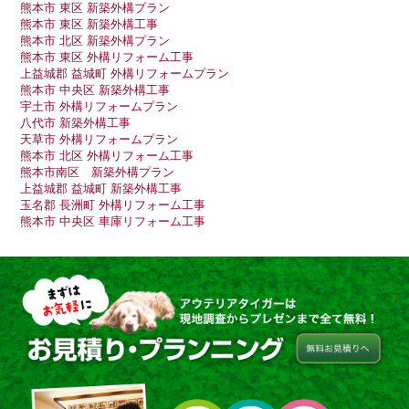
熊本市 東区 新築外構プラン
熊本市 東区 新築外構工事
熊本市 北区 新築外構プラン
熊本市 東区 外構リフォーム工事
上益城郡 益城町 外構リフォームプラン
熊本市 中央区 新築外構工事
宇土市 外構リフォームプラン
八代市 新築外構工事
天草市 外構リフォームプラン
熊本市 北区 外構リフォーム工事
熊本市南区 新築外構プラン
上益城郡 益城町 新築外構工事
玉名郡 長洲町 外構リフォーム工事
熊本市 中央区 車庫リフォーム工事