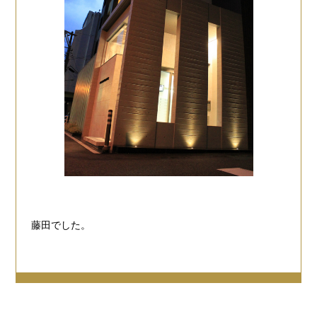
藤田でした。