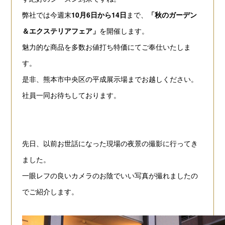
弊社では今週末
10月6日から14日
まで、
「秋のガーデン
＆エクステリアフェア」
を開催します。
魅力的な商品を多数お値打ち特価にてご奉仕いたしま
す。
是非、熊本市中央区の平成展示場までお越しください。
社員一同お待ちしております。
先日、以前お世話になった現場の夜景の撮影に行ってき
ました。
一眼レフの良いカメラのお陰でいい写真が撮れましたの
でご紹介します。