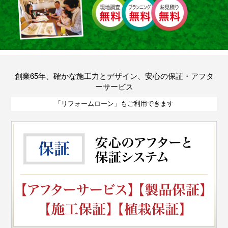
創業65年、確かな施工力とデザイン、安心の保証・アフタ
ーサービス
「リフォームローン」もご利用できます