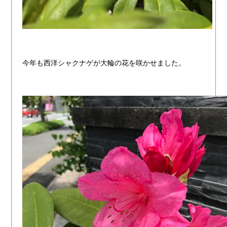
今年も西洋シャクナゲが大輪の花を咲かせました。