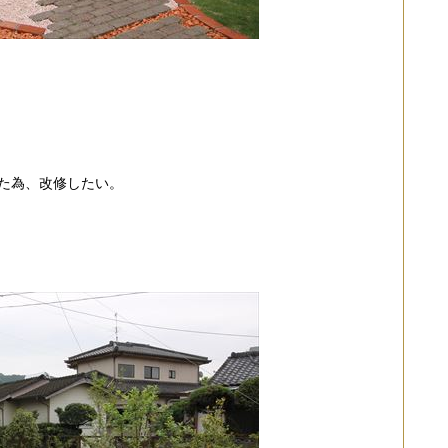
た為、改修したい。