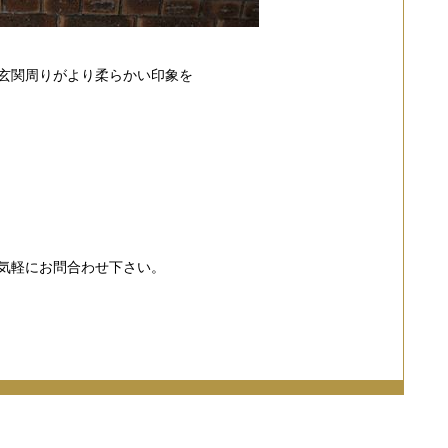
玄関周りがより柔らかい印象を
気軽にお問合わせ下さい。