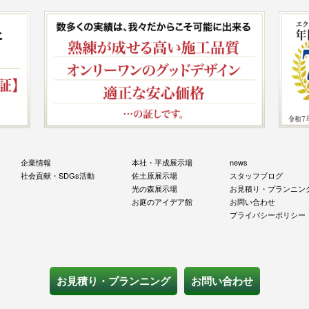
企業情報
本社・平成展示場
news
社会貢献・SDGs活動
佐土原展示場
スタッフブログ
光の森展示場
お見積り・プランニン
お庭のアイデア館
お問い合わせ
プライバシーポリシー
お見積り・プランニング
お問い合わせ