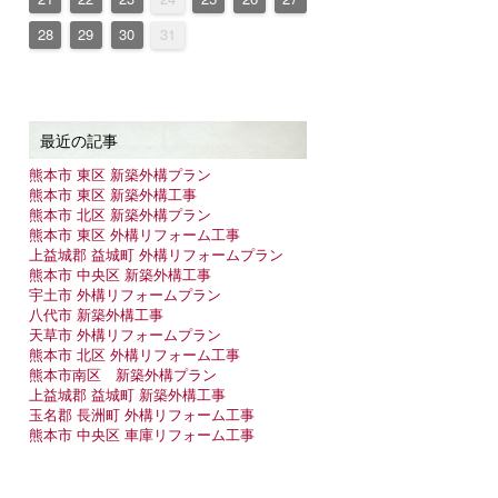
29
30
31
29
30
31
29
30
31
29
30
30
30
29
29
31
29
30
30
29
30
31
29
30
31
29
30
29
30
31
29
30
29
29
30
31
30
30
29
29
31
29
30
30
30
31
29
30
31
29
30
31
29
30
31
29
30
29
29
30
31
31
29
30
30
29
30
31
29
28
29
30
31
最近の記事
熊本市 東区 新築外構プラン
熊本市 東区 新築外構工事
熊本市 北区 新築外構プラン
熊本市 東区 外構リフォーム工事
上益城郡 益城町 外構リフォームプラン
熊本市 中央区 新築外構工事
宇土市 外構リフォームプラン
八代市 新築外構工事
天草市 外構リフォームプラン
熊本市 北区 外構リフォーム工事
熊本市南区 新築外構プラン
上益城郡 益城町 新築外構工事
玉名郡 長洲町 外構リフォーム工事
熊本市 中央区 車庫リフォーム工事