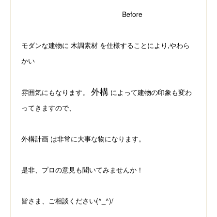
Before
モダンな建物に
木調素材
を仕様することにより,やわら
かい
外構
雰囲気にも
なります。
によって建物の印象も変わ
ってきますので、
外構計画
は非常に大事な物になります。
是非、プロの意見も聞いてみませんか！
皆さま、ご相談ください(^_^)/