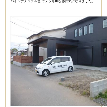
パインナチュラル色
で
デッキ風な雰囲気になりました。