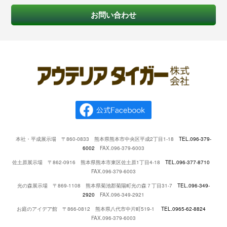
お問い合わせ
本社・平成展示場 〒860-0833 熊本県熊本市中央区平成2丁目1-18
TEL.096-379-
6002
FAX.096-379-6003
佐土原展示場 〒862-0916 熊本県熊本市東区佐土原1丁目4-18
TEL.096-377-8710
FAX.096-379-6003
光の森展示場 〒869-1108 熊本県菊池郡菊陽町光の森７丁目31-7
TEL.096-349-
2920
FAX.096-349-2921
お庭のアイデア館 〒866-0812 熊本県八代市中片町519-1
TEL.0965-62-8824
FAX.096-379-6003