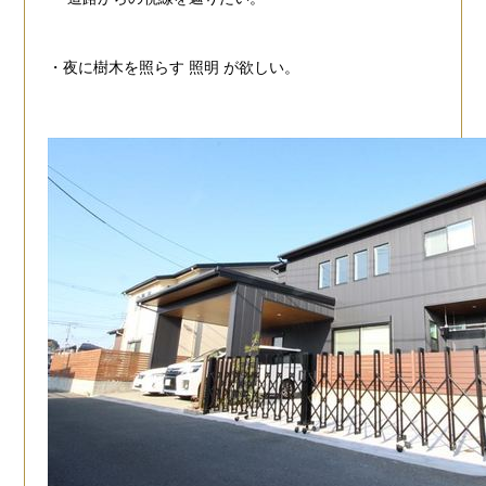
・夜に樹木を照らす
照明
が欲しい。