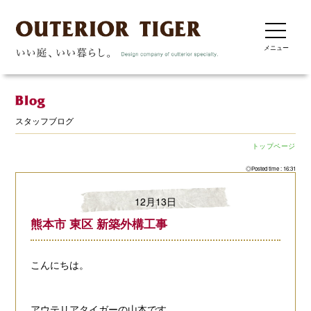
メニュー
スタッフブログ
トップページ
◎Posted time : 16:31
12月13日
熊本市 東区 新築外構工事
こんにちは。
アウテリアタイガーの山本です。