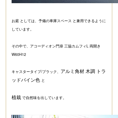
お庭
としては、予備の
車庫スペース
と兼用できるように
しています。
その中で、
アコーディオン門扉 三協カムフィL 両開き
W60H12
アルミ角材 木調 トラ
キャスタータイプ/ブラック、
ッドパイン色
と
植栽
で自然味を出しています。