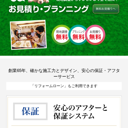
創業65年、確かな施工力とデザイン、安心の保証・アフタ
ーサービス
「リフォームローン」もご利用できます