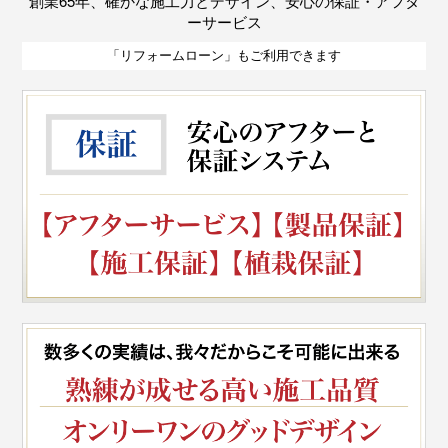
創業65年、確かな施工力とデザイン、安心の保証・アフタ
ーサービス
「リフォームローン」もご利用できます