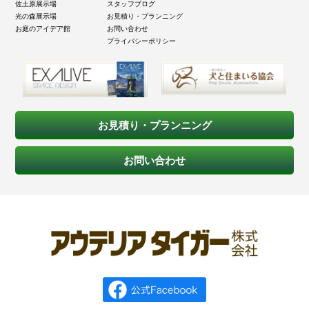
佐土原展示場
スタッフブログ
光の森展示場
お見積り・プランニング
お庭のアイデア館
お問い合わせ
プライバシーポリシー
お見積り・プランニング
お問い合わせ