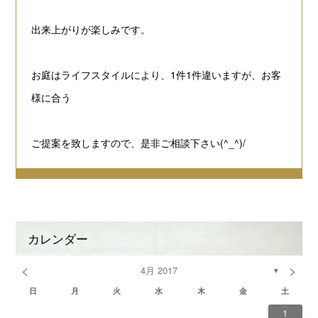
出来上がりが楽しみです。
お庭はライフスタイルにより、1件1件違いますが、お客
様に合う
ご提案を致しますので、是非ご相談下さい(^_^)/
カレンダー
<
>
4月 2017
▼
日
月
火
水
木
金
土
1
4
6
2
4
7
7
3
6
1
4
6
2
5
7
3
5
1
1
4
7
2
5
7
3
6
1
4
6
2
3
6
2
4
7
2
5
1
3
6
1
4
4
7
3
5
1
3
6
2
4
7
2
5
5
1
4
6
2
4
7
3
5
1
3
6
6
2
5
7
3
5
1
4
6
2
4
7
1
4
7
2
5
7
3
6
1
4
6
2
2
5
1
3
6
1
4
7
2
5
7
3
3
6
2
4
7
2
5
1
3
6
4
4
7
3
5
1
3
6
2
4
7
2
5
6
2
5
7
3
5
1
4
6
2
4
7
7
3
6
1
4
6
2
5
7
3
5
1
1
4
7
2
5
7
3
6
1
4
6
2
2
5
1
3
6
1
4
7
2
5
7
3
4
7
3
5
1
3
6
2
4
7
2
5
5
1
4
6
2
4
7
3
5
1
3
6
1