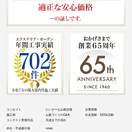
コンセプト
たいが〜なお庭自慢
企業情報
施工例
お庭づくりのQ&A
社会貢献・SDGs活動
コンテスト受賞作品
完成までの流れ
本社・平成展示場
news