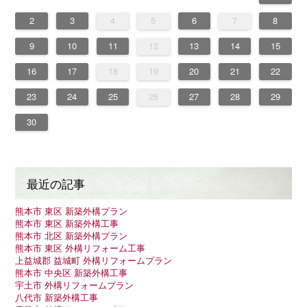
1
3
1
4
4
0
3
1
3
2
4
0
2
1
4
2
4
0
3
1
3
0
3
1
4
2
0
3
1
1
4
0
2
0
3
1
4
2
2
1
3
1
4
0
2
0
3
3
2
4
0
2
1
3
1
4
1
4
2
4
0
3
1
3
2
0
3
1
4
2
4
0
0
3
1
4
2
0
3
1
1
4
0
2
0
3
1
4
2
3
2
4
0
2
1
3
1
4
4
0
3
1
3
2
4
0
2
1
4
2
4
0
3
1
3
2
0
3
1
4
2
4
0
1
4
0
2
0
3
1
4
2
2
1
3
1
4
0
2
0
3
8
9
8
9
8
8
9
8
9
9
9
8
8
8
9
9
8
9
8
9
8
9
8
9
8
9
9
8
8
9
9
9
8
8
9
9
9
8
9
8
9
8
8
9
8
9
9
8
8
9
8
9
9
8
9
8
2
3
4
5
6
7
8
5
8
0
6
8
1
1
7
0
5
8
0
6
9
1
7
9
5
5
8
1
6
9
1
7
0
5
8
0
6
7
0
6
8
1
6
9
5
7
0
5
8
8
1
7
9
5
7
0
6
8
1
6
9
9
5
8
0
6
8
1
7
9
5
7
0
0
6
9
1
7
9
5
8
0
6
8
1
5
8
1
6
9
1
7
0
5
8
0
6
6
9
5
7
0
5
8
1
6
9
1
7
7
0
6
8
1
6
9
5
7
0
8
8
1
7
9
5
7
0
6
8
1
6
9
0
6
9
1
7
9
5
8
0
6
8
1
1
7
0
5
8
0
6
9
1
7
9
5
5
8
1
6
9
1
7
0
5
8
0
6
6
9
5
7
0
5
8
1
6
9
1
7
8
1
7
9
5
7
0
6
8
1
6
9
9
5
8
0
6
8
1
7
9
5
7
0
9
10
11
12
13
14
15
2
5
7
3
5
8
8
4
7
2
5
7
3
6
8
4
6
2
2
5
8
3
6
8
4
7
2
5
7
3
4
7
3
5
8
3
6
2
4
7
2
5
5
8
4
6
2
4
7
3
5
8
3
6
6
2
5
7
3
5
8
4
6
2
4
7
7
3
6
8
4
6
2
5
7
3
5
8
2
5
8
3
6
8
4
7
2
5
7
3
3
6
2
4
7
2
5
8
3
6
8
4
4
7
3
5
8
3
6
2
4
7
5
5
8
4
6
2
4
7
3
5
8
3
6
7
3
6
8
4
6
2
5
7
3
5
8
8
4
7
2
5
7
3
6
8
4
6
2
2
5
8
3
6
8
4
7
2
5
7
3
3
6
2
4
7
2
5
8
3
6
8
4
5
8
4
6
2
4
7
3
5
8
3
6
6
2
5
7
3
5
8
4
6
2
4
7
16
17
18
19
20
21
22
9
0
1
9
0
1
9
0
1
9
0
0
0
9
9
1
9
0
0
9
0
1
9
0
1
9
0
9
0
1
9
0
9
9
0
1
0
0
9
1
9
0
0
0
1
9
0
1
9
0
1
9
0
1
9
0
9
9
0
1
1
9
0
0
9
0
1
9
23
24
25
26
27
28
29
30
最近の記事
熊本市 東区 新築外構プラン
熊本市 東区 新築外構工事
熊本市 北区 新築外構プラン
熊本市 東区 外構リフォーム工事
上益城郡 益城町 外構リフォームプラン
熊本市 中央区 新築外構工事
宇土市 外構リフォームプラン
八代市 新築外構工事