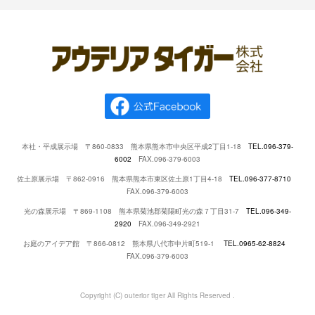
本社・平成展示場 〒860-0833 熊本県熊本市中央区平成2丁目1-18
TEL.096-379-
6002
FAX.096-379-6003
佐土原展示場 〒862-0916 熊本県熊本市東区佐土原1丁目4-18
TEL.096-377-8710
FAX.096-379-6003
光の森展示場 〒869-1108 熊本県菊池郡菊陽町光の森７丁目31-7
TEL.096-349-
2920
FAX.096-349-2921
お庭のアイデア館 〒866-0812 熊本県八代市中片町519-1
TEL.0965-62-8824
FAX.096-379-6003
Copyright (C) outerior tiger All Rights Reserved .