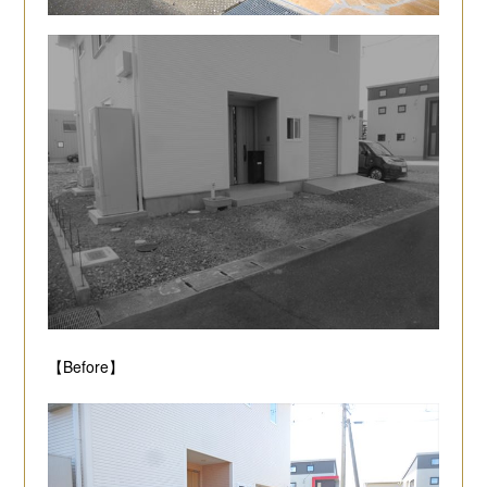
【Before】