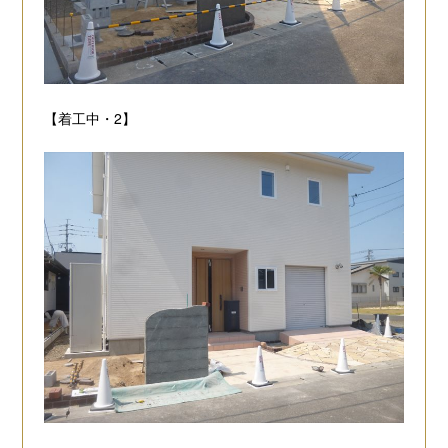
【着工中・2】