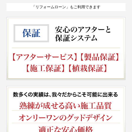
「リフォームローン」もご利用できます