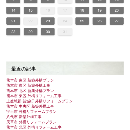
5
8
0
6
8
1
1
7
0
5
8
0
6
9
1
7
9
5
5
8
1
6
9
1
7
0
5
8
0
6
7
0
6
8
1
6
9
5
7
0
5
8
8
1
7
9
5
7
0
6
8
1
6
9
9
5
8
0
6
8
1
7
9
5
7
0
0
6
9
1
7
9
5
8
0
6
8
1
5
8
1
6
9
1
7
0
5
8
0
6
6
9
5
7
5
8
1
6
9
1
7
7
0
6
8
1
6
9
5
7
0
5
8
8
1
7
9
5
7
0
6
8
1
6
9
0
6
9
1
7
9
5
8
0
6
8
1
1
7
0
5
8
0
6
9
1
7
9
5
5
8
1
6
9
1
7
0
5
8
0
6
6
9
5
7
0
5
8
1
6
9
1
7
8
1
7
9
5
7
0
6
8
1
6
9
9
5
8
0
6
8
1
7
9
5
7
0
14
15
16
17
18
19
20
2
5
7
3
5
8
8
4
7
2
5
7
3
6
8
4
6
2
2
5
8
3
6
8
4
7
2
5
7
3
4
7
3
5
8
3
6
2
4
7
2
5
5
8
4
6
2
4
7
3
5
8
3
6
6
2
5
7
3
5
8
4
6
2
4
7
7
3
6
8
4
6
2
5
7
3
5
8
2
5
8
3
6
8
4
7
2
5
7
3
3
6
2
4
2
5
8
3
6
8
4
4
7
3
5
8
3
6
2
4
7
2
5
5
8
4
6
2
4
7
3
5
8
3
6
7
3
6
8
4
6
2
5
7
3
5
8
8
4
7
2
5
7
3
6
8
4
6
2
2
5
8
3
6
8
4
7
2
5
7
3
3
6
2
4
7
2
5
8
3
6
8
4
5
8
4
6
2
4
7
3
5
8
3
6
6
2
5
7
3
5
8
4
6
2
4
7
21
22
23
24
25
26
27
9
0
1
9
0
1
9
0
1
9
0
0
0
9
9
1
9
0
0
9
0
1
9
0
1
9
0
9
0
1
9
0
9
9
0
1
0
0
9
9
1
9
0
0
0
1
9
0
1
9
0
1
9
0
1
9
0
9
9
0
1
1
9
0
0
9
0
1
9
28
29
30
31
最近の記事
熊本市 東区 新築外構プラン
熊本市 東区 新築外構工事
熊本市 北区 新築外構プラン
熊本市 東区 外構リフォーム工事
上益城郡 益城町 外構リフォームプラン
熊本市 中央区 新築外構工事
宇土市 外構リフォームプラン
八代市 新築外構工事
天草市 外構リフォームプラン
熊本市 北区 外構リフォーム工事