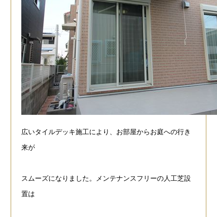
広いタイルデッキ施工により、お部屋からお庭への行き
来が
スムーズになりました。
メンテナンスフリーの人工芝設
置は