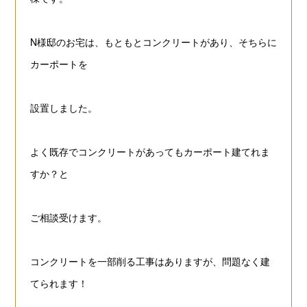
N様邸のお宅は、
もともとコンクリートがあり、そちらに
カーポートを
設置しました。
よく既存でコンクリートがあってもカーポート建てれま
すか？と
ご相談受けます。
コンクリートを一部削る工事はありますが、問題なく建
てられます！