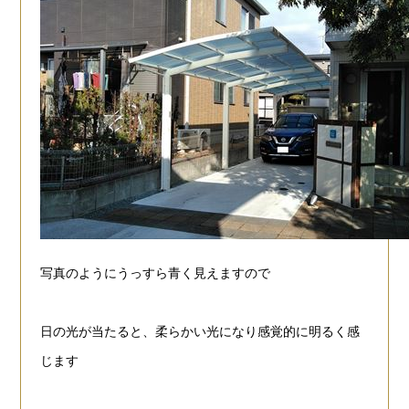
写真のようにうっすら青く見えますので
日の光が当たると、柔らかい光になり感覚的に明るく感
じます