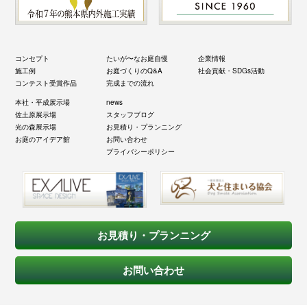
コンセプト
たいが〜なお庭自慢
企業情報
施工例
お庭づくりのQ&A
社会貢献・SDGs活動
コンテスト受賞作品
完成までの流れ
本社・平成展示場
news
佐土原展示場
スタッフブログ
光の森展示場
お見積り・プランニング
お庭のアイデア館
お問い合わせ
プライバシーポリシー
お見積り・プランニング
お問い合わせ