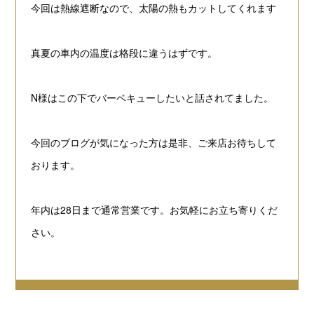
今回は熱線遮断なので、太陽の熱もカットしてくれます
真夏の車内の温度は格段に違うはずです。
N様はこの下でバーベキューしたいと話されてました。
今回のブログが気になった方は是非、ご来店お待ちして
おります。
年内は28日
まで通常営業です。お気軽にお立ち寄りくだ
さい。