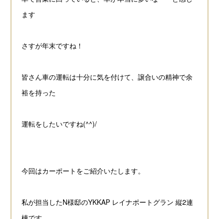
ます
さすが年末ですね！
皆さん車の運転は十分に気を付けて、譲合いの精神で余
裕を持った
運転をしたいですね(^^)/
今回はカーポートをご紹介いたします。
私が担当したN様邸の
YKKAP レイナポートグラン
縦2連
棟です。