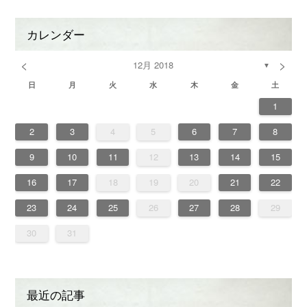
カレンダー
<
>
12月 2018
▼
日
月
火
水
木
金
土
1
4
6
2
4
7
7
3
6
1
4
6
2
5
7
3
5
1
1
4
7
2
5
7
3
6
1
4
6
2
3
6
2
4
7
2
5
1
3
6
1
4
4
7
3
5
1
3
6
2
4
7
2
5
5
1
4
6
2
4
7
3
5
1
3
6
6
2
5
7
3
5
1
4
6
2
4
7
1
4
7
2
5
7
3
6
1
4
6
2
2
5
3
6
1
4
7
2
5
7
3
3
6
2
4
7
2
5
1
3
6
1
4
4
7
3
5
1
3
6
2
4
7
2
5
6
2
5
7
3
5
1
4
6
2
4
7
7
3
6
1
4
6
2
5
7
3
5
1
1
4
7
2
5
7
3
6
1
4
6
2
2
5
1
3
6
1
4
7
2
5
7
3
4
7
3
5
1
3
6
2
4
7
2
5
5
1
4
6
2
4
7
3
5
1
3
6
1
1
3
1
4
4
0
3
1
3
2
4
0
2
1
4
2
4
0
3
1
3
0
3
1
4
2
0
3
1
1
4
0
2
0
3
1
4
2
2
1
3
1
4
0
2
0
3
3
2
4
0
2
1
3
1
4
1
4
2
4
0
3
1
3
2
0
3
1
4
2
4
0
0
3
1
4
2
0
3
1
1
4
0
2
0
3
1
4
2
3
2
4
0
2
1
3
1
4
4
0
3
1
3
2
4
0
2
1
4
2
4
0
3
1
3
2
0
3
1
4
2
4
0
1
4
0
2
0
3
1
4
2
2
1
3
1
4
0
2
0
3
8
9
8
9
8
8
9
8
9
9
9
8
8
8
9
9
8
9
8
9
8
9
8
9
8
9
9
8
9
9
9
8
8
8
9
9
9
8
9
8
9
8
8
9
8
9
9
8
8
9
8
9
9
8
9
8
2
3
4
5
6
7
8
5
8
0
6
8
1
1
7
0
5
8
0
6
9
1
7
9
5
5
8
1
6
9
1
7
0
5
8
0
6
7
0
6
8
1
6
9
5
7
0
5
8
8
1
7
9
5
7
0
6
8
1
6
9
9
5
8
0
6
8
1
7
9
5
7
0
0
6
9
1
7
9
5
8
0
6
8
1
5
8
1
6
9
1
7
0
5
8
0
6
6
9
7
0
5
8
1
6
9
1
7
7
0
6
8
1
6
9
5
7
0
5
8
8
1
7
9
5
7
0
6
8
1
6
9
0
6
9
1
7
9
5
8
0
6
8
1
1
7
0
5
8
0
6
9
1
7
9
5
5
8
1
6
9
1
7
0
5
8
0
6
6
9
5
7
0
5
8
1
6
9
1
7
8
1
7
9
5
7
0
6
8
1
6
9
9
5
8
0
6
8
1
7
9
5
7
0
9
10
11
12
13
14
15
2
5
7
3
5
8
8
4
7
2
5
7
3
6
8
4
6
2
2
5
8
3
6
8
4
7
2
5
7
3
4
7
3
5
8
3
6
2
4
7
2
5
5
8
4
6
2
4
7
3
5
8
3
6
6
2
5
7
3
5
8
4
6
2
4
7
7
3
6
8
4
6
2
5
7
3
5
8
2
5
8
3
6
8
4
7
2
5
7
3
3
6
4
7
2
5
8
3
6
8
4
4
7
3
5
8
3
6
2
4
7
2
5
5
8
4
6
2
4
7
3
5
8
3
6
7
3
6
8
4
6
2
5
7
3
5
8
8
4
7
2
5
7
3
6
8
4
6
2
2
5
8
3
6
8
4
7
2
5
7
3
3
6
2
4
7
2
5
8
3
6
8
4
5
8
4
6
2
4
7
3
5
8
3
6
6
2
5
7
3
5
8
4
6
2
4
7
16
17
18
19
20
21
22
9
0
1
9
0
1
9
0
1
9
0
0
0
9
9
1
9
0
0
9
0
1
9
0
1
9
0
9
0
1
9
0
9
0
1
0
0
9
9
1
9
0
0
0
1
9
0
1
9
0
1
9
0
1
9
0
9
9
0
1
1
9
0
0
9
0
1
9
23
24
25
26
27
28
29
30
31
最近の記事