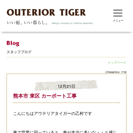
メニュー
スタッフブログ
トップページ
◎Posted time : 17:02
12月21日
熊本市 東区 カーポート工事
こんにちはアウテリアタイガーの乙村です
車で営業に回っていると、車が本当に多いな・・と感じ