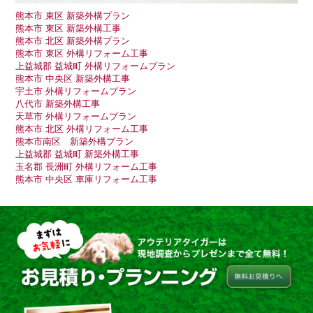
熊本市 東区 新築外構プラン
熊本市 東区 新築外構工事
熊本市 北区 新築外構プラン
熊本市 東区 外構リフォーム工事
上益城郡 益城町 外構リフォームプラン
熊本市 中央区 新築外構工事
宇土市 外構リフォームプラン
八代市 新築外構工事
天草市 外構リフォームプラン
熊本市 北区 外構リフォーム工事
熊本市南区 新築外構プラン
上益城郡 益城町 新築外構工事
玉名郡 長洲町 外構リフォーム工事
熊本市 中央区 車庫リフォーム工事