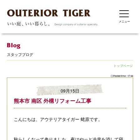
メニュー
スタッフブログ
トップページ
◎Posted time : 17:44
09月15日
熊本市 南区 外構リフォーム工事
こんにちは、
アウテリアタイガー 蛯原
です。
秋らしくなって参りました。夜はやっと冷房を消して寝