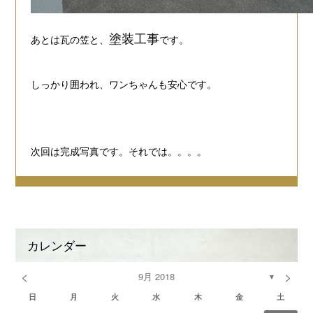
塗装工事
あとは瓦の笠と、
です。
しっかり囲われ、ワンちゃんも安心です。
次回は完成写真です。それでは。。。。
カレンダー
<
>
9月 2018
▼
日
月
火
水
木
金
土