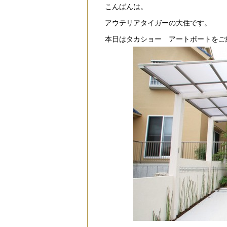
こんばんは。
アウテリアタイガーの大住です。
本日は
タカショー アートポート
をご