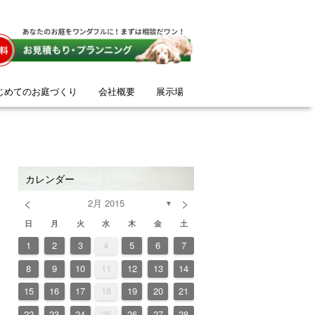
じめてのお庭づくり
会社概要
展示場
カレンダー
<
>
2月 2015
▼
日
月
火
水
木
金
土
1
4
6
2
4
7
7
3
6
1
4
6
2
5
7
3
5
1
1
4
7
2
5
7
3
6
1
4
6
2
3
6
2
4
7
2
5
1
3
6
1
4
4
7
3
5
1
3
6
2
4
7
2
5
5
1
4
6
2
4
7
3
5
1
3
6
6
2
5
7
3
5
1
4
6
2
4
7
1
4
7
2
5
7
3
6
1
4
6
2
2
5
1
3
6
1
4
7
2
5
7
3
3
6
2
4
7
2
5
1
3
6
1
4
4
7
3
5
1
3
6
2
4
7
2
5
6
2
5
7
3
5
1
4
6
2
4
7
3
6
1
4
6
2
5
7
3
5
1
1
4
7
2
5
7
3
6
1
4
6
2
2
5
1
3
6
1
4
7
2
5
7
3
4
7
3
5
1
3
6
2
4
7
2
5
5
1
4
6
2
4
7
3
5
1
3
6
1
2
3
4
5
6
7
11
13
11
14
14
10
13
11
13
12
14
10
12
11
14
12
14
10
13
11
13
10
13
11
14
12
10
13
11
11
14
10
12
10
13
11
14
12
12
11
13
11
14
10
12
10
13
13
12
14
10
12
11
13
11
14
11
14
12
14
10
13
11
13
12
10
13
11
14
12
14
10
10
13
11
14
12
10
13
11
11
14
10
12
10
13
11
14
12
13
12
14
10
12
11
13
11
14
10
13
11
13
12
14
10
12
11
14
12
14
10
13
11
13
12
10
13
11
14
12
14
10
11
14
10
12
10
13
11
14
12
12
11
13
11
14
10
12
10
13
8
9
8
9
8
8
9
8
9
9
9
8
8
8
9
9
8
9
8
9
8
9
8
9
8
9
9
8
8
9
9
9
8
8
8
9
9
9
8
9
8
9
8
8
9
8
9
9
8
8
9
8
9
9
8
9
8
8
9
10
11
12
13
14
15
18
20
16
18
21
21
17
20
15
18
20
16
19
21
17
19
15
15
18
21
16
19
21
17
20
15
18
20
16
17
20
16
18
21
16
19
15
17
20
15
18
18
21
17
19
15
17
20
16
18
21
16
19
19
15
18
20
16
18
21
17
19
15
17
20
20
16
19
21
17
19
15
18
20
16
18
21
15
18
21
16
19
21
17
20
15
18
20
16
16
19
15
17
20
15
18
21
16
19
21
17
17
20
16
18
21
16
19
15
17
20
15
18
18
21
17
19
15
17
20
16
18
21
16
19
20
16
19
21
17
19
15
18
20
16
18
21
17
20
15
18
20
16
19
21
17
19
15
15
18
21
16
19
21
17
20
15
18
20
16
16
19
15
17
20
15
18
21
16
19
21
17
18
21
17
19
15
17
20
16
18
21
16
19
19
15
18
20
16
18
21
17
19
15
17
20
15
16
17
18
19
20
21
22
25
27
23
25
28
28
24
27
22
25
27
23
26
28
24
26
22
22
25
28
23
26
28
24
27
22
25
27
23
24
27
23
25
28
23
26
22
24
27
22
25
25
28
24
26
22
24
27
23
25
28
23
26
26
22
25
27
23
25
28
24
26
22
24
27
27
23
26
28
24
26
22
25
27
23
25
28
22
25
28
23
26
28
24
27
22
25
27
23
23
26
22
24
27
22
25
28
23
26
28
24
24
27
23
25
28
23
26
22
24
27
22
25
25
28
24
26
22
24
27
23
25
28
23
26
27
23
26
28
24
26
22
25
27
23
25
28
24
27
22
25
27
23
26
28
24
26
22
22
25
28
23
26
28
24
27
22
25
27
23
23
26
22
24
27
22
25
28
23
26
28
24
25
28
24
26
22
24
27
23
25
28
23
26
26
22
25
27
23
25
28
24
26
22
24
27
22
23
24
25
26
27
28