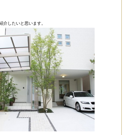
23
26
28
24
26
29
25
28
23
26
28
24
27
29
25
27
23
23
26
29
24
27
29
25
28
23
26
28
24
25
28
24
26
29
24
27
23
25
28
23
26
26
29
25
27
23
25
28
24
26
29
24
27
27
23
26
28
24
26
29
25
27
23
25
28
28
24
27
29
25
27
23
26
28
24
26
29
23
26
29
24
27
29
25
28
23
26
28
24
24
27
23
25
28
23
26
29
24
27
29
25
25
28
24
26
29
24
27
23
25
28
23
26
26
29
25
27
23
25
28
24
26
29
24
27
28
24
27
29
25
27
23
26
28
24
26
29
25
28
23
26
28
24
27
29
25
27
23
23
26
29
24
27
29
25
28
23
26
28
24
24
27
23
25
28
23
26
29
24
27
29
25
26
29
25
27
23
25
28
24
26
29
24
27
27
23
26
28
24
26
29
25
27
23
25
28
24
27
29
25
27
30
26
29
24
27
29
25
28
30
26
28
24
24
27
30
25
28
30
26
29
24
27
29
25
26
29
25
27
30
25
28
24
26
29
24
27
27
30
26
28
24
26
29
25
27
30
25
28
28
24
27
29
25
27
30
26
28
24
26
29
25
28
30
26
28
24
27
29
25
27
30
24
27
30
25
28
30
26
29
24
27
29
25
25
28
24
26
29
24
27
30
25
28
30
26
26
29
25
27
30
25
28
24
26
29
24
27
27
30
26
28
24
26
29
25
27
30
25
28
29
25
28
30
26
28
24
27
29
25
27
30
26
29
24
27
29
25
28
30
26
28
24
24
27
30
25
28
30
26
29
24
27
29
25
25
28
24
26
29
24
27
30
25
28
30
26
27
30
26
28
24
26
29
25
27
30
25
28
28
24
27
29
25
27
30
26
28
24
26
29
25
28
30
26
28
31
27
30
25
28
30
26
29
27
29
25
25
28
31
26
29
27
30
25
28
30
26
27
30
26
28
31
26
29
25
27
30
25
28
28
31
27
29
25
27
30
26
28
31
26
29
25
28
30
26
28
31
27
29
25
27
30
26
29
27
29
25
28
30
26
28
31
25
28
31
26
29
27
30
25
28
30
26
26
29
25
27
30
25
28
31
26
29
27
27
30
26
28
31
26
29
25
27
30
25
28
28
31
27
29
25
27
30
26
28
31
26
29
26
29
27
29
25
28
30
26
28
31
27
30
25
28
30
26
29
27
29
25
25
28
31
26
29
27
30
25
28
30
26
26
29
25
27
30
25
28
31
26
29
27
28
31
27
29
25
27
30
26
28
31
26
29
25
28
30
26
28
31
27
29
25
27
30
26
29
27
29
28
31
26
29
27
30
28
30
26
26
29
27
30
28
31
26
29
27
28
31
27
29
27
30
26
28
31
26
29
28
30
26
28
31
27
29
27
30
26
29
27
29
28
30
26
28
31
27
30
28
30
26
29
27
29
26
29
27
30
28
31
26
29
27
27
30
26
28
31
26
29
27
30
28
28
31
27
29
27
30
26
28
31
26
29
28
30
26
28
31
27
29
27
30
27
30
28
30
26
29
27
29
28
31
26
29
27
30
28
30
26
26
29
27
30
28
31
26
29
27
27
30
26
28
31
26
29
27
30
28
29
28
30
26
28
31
27
29
27
30
26
29
27
29
28
30
26
28
31
27
30
28
30
29
27
30
28
31
29
27
27
30
28
31
29
27
30
28
29
28
30
28
31
27
29
27
30
29
27
29
28
30
28
31
27
30
28
30
29
27
29
28
31
29
27
30
28
30
27
30
28
31
29
27
30
28
28
31
27
29
27
30
28
31
29
28
30
28
31
27
29
27
30
29
27
29
28
30
28
31
28
31
29
27
30
28
30
29
27
30
28
31
29
27
27
30
28
31
29
27
30
28
28
31
27
29
27
30
28
31
29
29
27
29
28
30
28
31
27
30
28
30
29
27
29
28
31
29
30
28
31
29
30
28
28
31
29
30
28
31
29
29
29
28
30
28
31
30
28
30
29
29
28
31
29
30
28
30
29
30
28
31
29
28
31
29
30
28
31
29
28
30
28
31
29
30
29
29
28
30
28
31
30
28
30
29
29
29
30
28
31
29
30
28
31
29
30
28
28
31
29
30
28
31
29
28
30
28
31
29
30
30
28
30
29
29
28
31
29
30
28
30
30
31
30
31
30
30
31
31
30
30
30
31
30
31
30
31
30
31
30
31
30
30
31
30
30
30
31
31
30
31
30
31
30
30
31
30
30
30
31
30
31
30
31
31
31
31
31
31
31
31
31
31
31
31
31
31
31
31
紹介したいと思います。