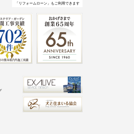
「リフォームローン」もご利用できます
グ