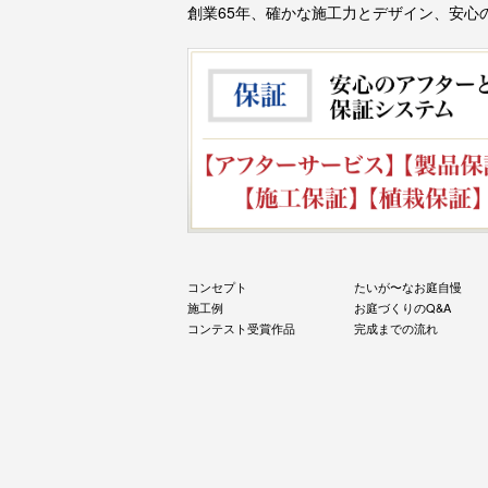
創業65年、確かな施工力とデザイン、安心
コンセプト
たいが〜なお庭自慢
施工例
お庭づくりのQ&A
コンテスト受賞作品
完成までの流れ