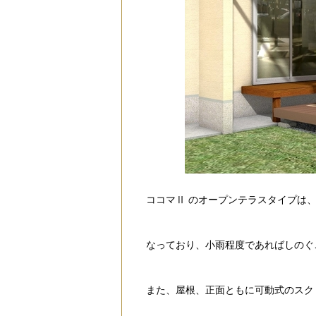
ココマⅡ
の
オープンテラスタイプ
は
なっており、
小雨程度であればしのぐ
また、屋根、正面ともに可動式のスク