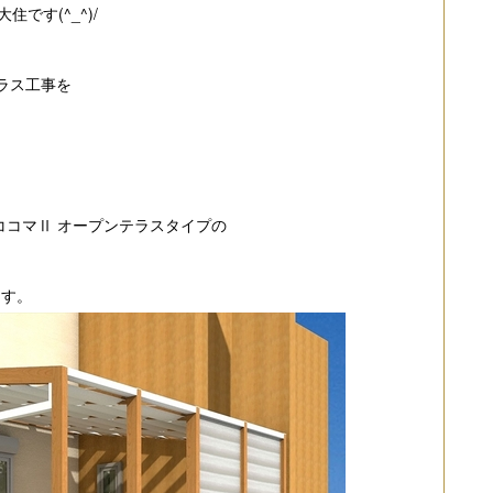
です(^_^)/
23
26
28
24
26
29
25
28
23
26
28
24
27
29
25
27
23
23
26
29
24
27
29
25
28
23
26
28
24
25
28
24
26
29
24
27
23
25
28
23
26
26
29
25
27
23
25
28
24
26
29
24
27
27
23
26
28
24
26
29
25
27
23
25
28
28
24
27
29
25
27
23
26
28
24
26
29
23
26
29
24
27
29
25
28
23
26
28
24
24
27
23
25
28
23
26
29
24
27
25
25
28
24
26
29
24
27
23
25
28
23
26
26
29
25
27
23
25
28
24
26
29
24
27
28
24
27
29
25
27
23
26
28
24
26
29
25
28
23
26
28
24
27
29
25
27
23
23
26
29
24
27
29
25
28
23
26
28
24
24
27
23
25
28
23
26
29
24
27
29
25
26
29
25
27
23
25
28
24
26
29
24
27
27
23
26
28
24
26
29
25
27
23
25
28
24
27
29
25
27
30
26
29
24
27
29
25
28
30
26
28
24
24
27
30
25
28
30
26
29
24
27
29
25
26
29
25
27
30
25
28
24
26
29
24
27
27
30
26
28
24
26
29
25
27
30
25
28
28
24
27
29
25
27
30
26
28
24
26
29
25
28
30
26
28
24
27
29
25
27
30
24
27
30
25
28
30
26
29
24
27
29
25
25
28
24
26
29
24
27
30
25
28
26
26
29
25
27
30
25
28
24
26
29
24
27
27
30
26
28
24
26
29
25
27
30
25
28
29
25
28
30
26
28
24
27
29
25
27
30
26
29
24
27
29
25
28
30
26
28
24
24
27
30
25
28
30
26
29
24
27
29
25
25
28
24
26
29
24
27
30
25
28
30
26
27
30
26
28
24
26
29
25
27
30
25
28
28
24
27
29
25
27
30
26
28
24
26
29
25
28
30
26
28
31
27
30
25
28
30
26
29
27
29
25
25
28
31
26
29
27
30
25
28
30
26
27
30
26
28
31
26
29
25
27
30
25
28
28
31
27
29
25
27
30
26
28
31
26
29
25
28
30
26
28
31
27
29
25
27
30
26
29
27
29
25
28
30
26
28
31
25
28
31
26
29
27
30
25
28
30
26
26
29
25
27
30
25
28
31
26
29
27
27
30
26
28
31
26
29
25
27
30
25
28
28
31
27
29
25
27
30
26
28
31
26
29
26
29
27
29
25
28
30
26
28
31
27
30
25
28
30
26
29
27
29
25
25
28
31
26
29
27
30
25
28
30
26
26
29
25
27
30
25
28
31
26
29
27
28
31
27
29
25
27
30
26
28
31
26
29
25
28
30
26
28
31
27
29
25
27
30
26
29
27
29
28
31
26
29
27
30
28
30
26
26
29
27
30
28
31
26
29
27
28
31
27
29
27
30
26
28
31
26
29
28
30
26
28
31
27
29
27
30
26
29
27
29
28
30
26
28
31
27
30
28
30
26
29
27
29
26
29
27
30
28
31
26
29
27
27
30
26
28
31
26
29
27
30
28
28
31
27
29
27
30
26
28
31
26
29
28
30
26
28
31
27
29
27
30
27
30
28
30
26
29
27
29
28
31
26
29
27
30
28
30
26
26
29
27
30
28
31
26
29
27
27
30
26
28
31
26
29
27
30
28
29
28
30
26
28
31
27
29
27
30
26
29
27
29
28
30
26
28
31
27
30
28
30
29
27
30
28
31
29
27
27
30
28
31
29
27
30
28
29
28
30
28
31
27
29
27
30
29
27
29
28
30
28
31
27
30
28
30
29
27
29
28
31
29
27
30
28
30
27
30
28
31
29
27
30
28
28
31
27
29
27
30
28
31
29
28
30
28
31
27
29
27
30
29
27
29
28
30
28
31
28
31
29
27
30
28
30
29
27
30
28
31
29
27
27
30
28
31
29
27
30
28
28
31
27
29
27
30
28
31
29
29
27
29
28
30
28
31
27
30
28
30
29
27
29
28
31
29
30
28
31
29
30
28
28
31
29
30
28
31
29
29
29
28
30
28
31
30
28
30
29
29
28
31
29
30
28
30
29
30
28
31
29
28
31
29
30
28
31
29
28
30
28
31
29
30
29
29
28
30
28
31
30
28
30
29
29
29
30
28
31
29
30
28
31
29
30
28
28
31
29
30
28
31
29
28
30
28
31
29
30
30
28
30
29
29
28
31
29
30
28
30
30
31
30
31
30
30
31
31
30
30
30
31
30
31
30
31
30
31
30
31
30
30
31
30
30
30
31
31
30
31
30
31
30
30
31
30
30
30
31
30
31
30
31
31
31
31
31
31
31
31
31
31
31
31
31
31
31
31
ラス
工事を
IL ココマⅡ オープンテラスタイプの
ます。