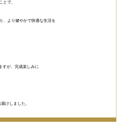
ことで、
り、より健やかで快適な生活を
ますが、完成楽しみに
お届けしました。