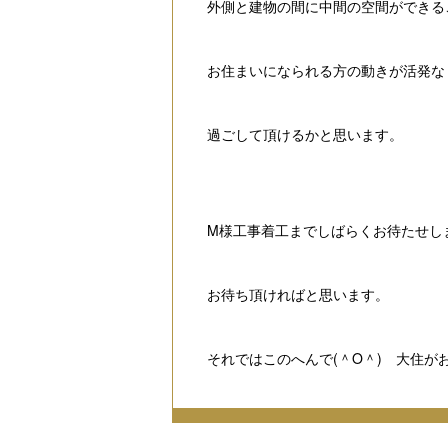
外側と建物の間に中間の空間ができる
お住まいになられる方の動きが活発な
過ごして頂けるかと思います。
M様工事着工までしばらくお待たせし
お待ち頂ければと思います。
それではこのへんで(＾O＾) 大住が