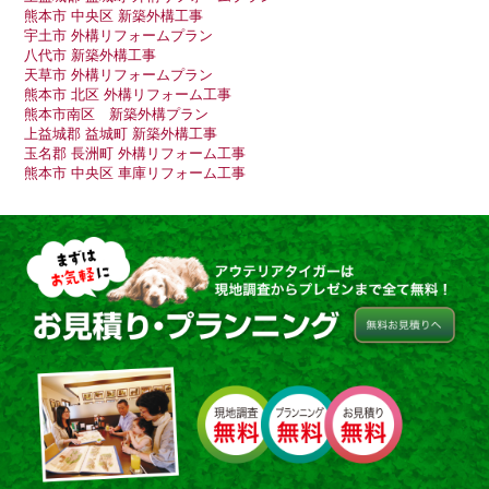
熊本市 中央区 新築外構工事
宇土市 外構リフォームプラン
八代市 新築外構工事
天草市 外構リフォームプラン
熊本市 北区 外構リフォーム工事
熊本市南区 新築外構プラン
上益城郡 益城町 新築外構工事
玉名郡 長洲町 外構リフォーム工事
熊本市 中央区 車庫リフォーム工事