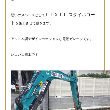
ＬＩＸＩＬ スタイルコー
憩いのスペースとして
ト
を施工させて頂きます。
アルミ木調デザインのオシャレな電動ガレージです。
いよいよ着工です！