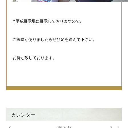
↑平成展示場に展示しておりますので、
ご興味がありましたらぜひ足を運んで下さい。
お待ち致しております。
カレンダー
<
>
6月 2017
▼