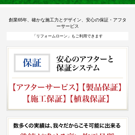
創業65年、確かな施工力とデザイン、安心の保証・アフタ
ーサービス
「リフォームローン」もご利用できます