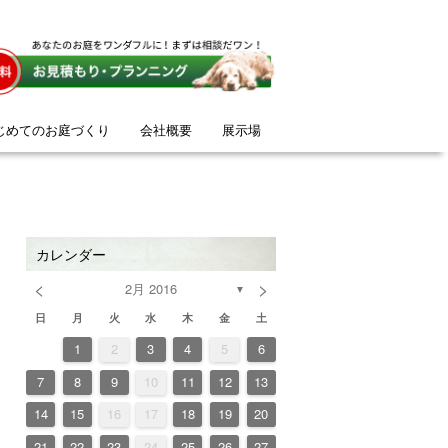
じめてのお庭づくり
会社概要
展示場
カレンダー
<
>
2月 2016
▼
日
月
火
水
木
金
土
1
4
6
2
4
7
7
3
6
1
4
6
2
5
7
3
5
1
1
4
7
2
5
7
3
6
1
4
6
2
3
6
2
4
7
2
5
1
3
6
1
4
4
7
3
5
1
3
6
2
4
7
2
5
5
1
4
6
2
4
7
3
5
1
3
6
6
2
5
7
3
5
1
4
6
2
4
7
1
4
7
2
5
7
3
6
1
4
6
2
2
5
1
3
6
1
4
7
2
5
7
3
3
6
2
4
7
2
5
1
3
6
1
4
4
7
3
5
1
3
6
2
4
7
2
5
2
5
7
3
5
1
4
6
2
4
7
7
3
6
1
4
6
2
5
7
3
5
1
1
4
7
2
5
7
3
6
1
4
6
2
2
5
1
3
6
1
4
7
2
5
7
3
4
7
3
5
1
3
6
2
4
7
2
5
5
1
4
6
2
4
7
3
5
1
3
6
1
2
3
4
5
6
11
13
11
14
14
10
13
11
13
12
14
10
12
11
14
12
14
10
13
11
13
10
13
11
14
12
10
13
11
11
14
10
12
10
13
11
14
12
12
11
13
11
14
10
12
10
13
13
12
14
10
12
11
13
11
14
11
14
12
14
10
13
11
13
12
10
13
11
14
12
14
10
10
13
11
14
12
10
13
11
11
14
10
12
10
13
11
14
12
12
14
10
12
11
13
11
14
14
10
13
11
13
12
14
10
12
11
14
12
14
10
13
11
13
12
10
13
11
14
12
14
10
11
14
10
12
10
13
11
14
12
12
11
13
11
14
10
12
10
13
8
9
8
9
8
8
9
8
9
9
9
8
8
8
9
9
8
9
8
9
8
9
8
9
8
9
9
8
8
9
9
9
8
8
8
9
9
9
8
9
8
9
8
8
9
8
9
9
8
8
9
8
9
9
8
9
8
7
8
9
10
11
12
13
15
18
20
16
18
21
21
17
20
15
18
20
16
19
21
17
19
15
15
18
21
16
19
21
17
20
15
18
20
16
17
20
16
18
21
16
19
15
17
20
15
18
18
21
17
19
15
17
20
16
18
21
16
19
19
15
18
20
16
18
21
17
19
15
17
20
20
16
19
21
17
19
15
18
20
16
18
21
15
18
21
16
19
21
17
20
15
18
20
16
16
19
15
17
20
15
18
21
16
19
21
17
17
20
16
18
21
16
19
15
17
20
15
18
18
21
17
19
15
17
20
16
18
21
16
19
16
19
21
17
19
15
18
20
16
18
21
21
17
20
15
18
20
16
19
21
17
19
15
15
18
21
16
19
21
17
20
15
18
20
16
16
19
15
17
20
15
18
21
16
19
21
17
18
21
17
19
15
17
20
16
18
21
16
19
19
15
18
20
16
18
21
17
19
15
17
20
14
15
16
17
18
19
20
22
25
27
23
25
28
28
24
27
22
25
27
23
26
28
24
26
22
22
25
28
23
26
28
24
27
22
25
27
23
24
27
23
25
28
23
26
22
24
27
22
25
25
28
24
26
22
24
27
23
25
28
23
26
26
22
25
27
23
25
28
24
26
22
24
27
27
23
26
28
24
26
22
25
27
23
25
28
22
25
28
23
26
28
24
27
22
25
27
23
23
26
22
24
27
22
25
28
23
26
28
24
24
27
23
25
28
23
26
22
24
27
22
25
25
28
24
26
22
24
27
23
25
28
23
26
23
26
28
24
26
22
25
27
23
25
28
28
24
27
22
25
27
23
26
28
24
26
22
22
25
28
23
26
28
24
27
22
25
27
23
23
26
22
24
27
22
25
28
23
26
28
24
25
28
24
26
22
24
27
23
25
28
23
26
26
22
25
27
23
25
28
24
26
22
24
27
21
22
23
24
25
26
27