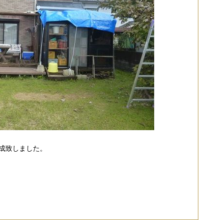
成致しました。