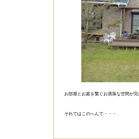
お部屋とお庭を繋ぐお洒落な空間が完
それではこのへんで・・・