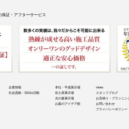
の保証・アフターサービス
企業情報
本社・平成展示場
news
社会貢献・SDGs活動
佐土原展示場
スタッフブログ
光の森展示場
お見積り・プランニン
お庭のアイデア館
お問い合わせ
プライバシーポリシー