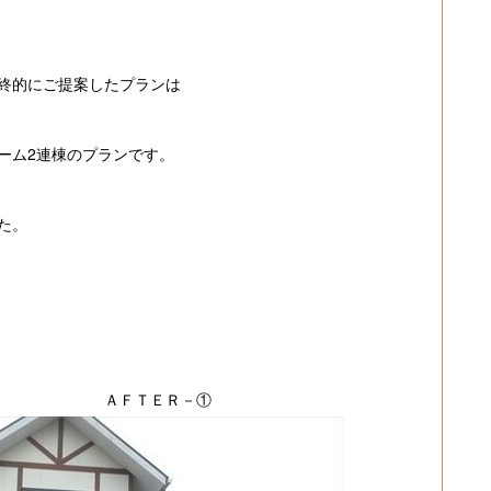
終的にご提案したプランは
ーム2連棟のプランです。
た。
ＥＲ－①