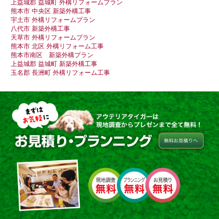
上益城郡 益城町 外構リフォームプラン
熊本市 中央区 新築外構工事
宇土市 外構リフォームプラン
八代市 新築外構工事
天草市 外構リフォームプラン
熊本市 北区 外構リフォーム工事
熊本市南区 新築外構プラン
上益城郡 益城町 新築外構工事
玉名郡 長洲町 外構リフォーム工事