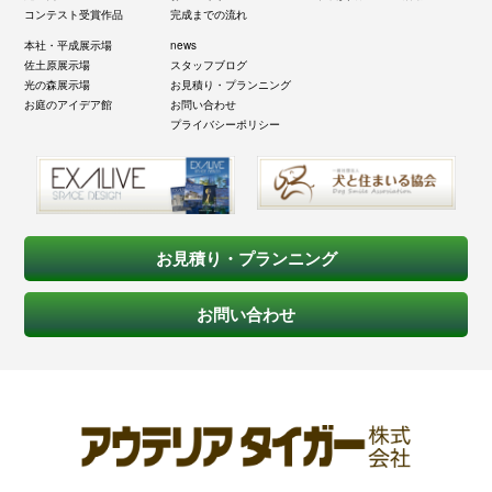
コンテスト受賞作品
完成までの流れ
本社・平成展示場
news
佐土原展示場
スタッフブログ
光の森展示場
お見積り・プランニング
お庭のアイデア館
お問い合わせ
プライバシーポリシー
お見積り・プランニング
お問い合わせ