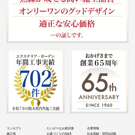
コンセプト
たいが〜なお庭自慢
企業情報
施工例
お庭づくりのQ&A
社会貢献・SDGs活動