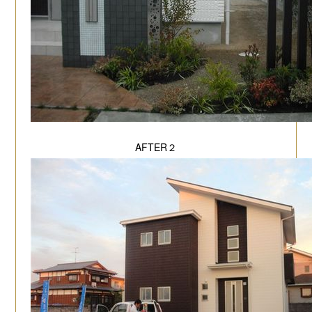
AFTER２