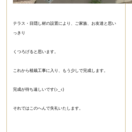
テラス・目隠し材の設置により、ご家族、お友達と思い
っきり
くつろげると思います。
これから植栽工事に入り、
もう少しで完成します。
完成が待ち遠しいです(>_<)
それではこのへんで失礼いたします。