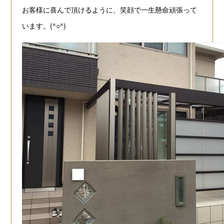
お
客様に喜んで頂けるように、笑顔で一生懸命頑張って
います。(^○^)