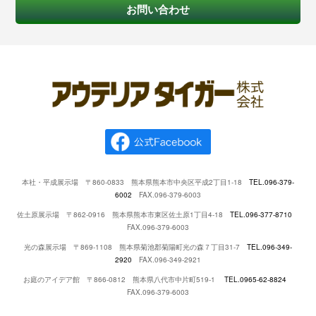
お問い合わせ
本社・平成展示場 〒860-0833 熊本県熊本市中央区平成2丁目1-18
TEL.096-379-
6002
FAX.096-379-6003
佐土原展示場 〒862-0916 熊本県熊本市東区佐土原1丁目4-18
TEL.096-377-8710
FAX.096-379-6003
光の森展示場 〒869-1108 熊本県菊池郡菊陽町光の森７丁目31-7
TEL.096-349-
2920
FAX.096-349-2921
お庭のアイデア館 〒866-0812 熊本県八代市中片町519-1
TEL.0965-62-8824
FAX.096-379-6003